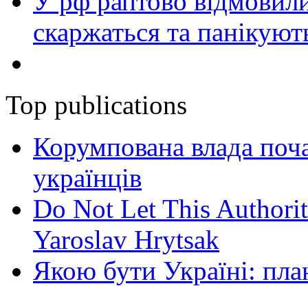
У рф раптово відмовили
скаржаться та панікуют
Top publications
Корумпована влада поча
українців
Do Not Let This Authorit
Yaroslav Hrytsak
Якою бути Україні: пла