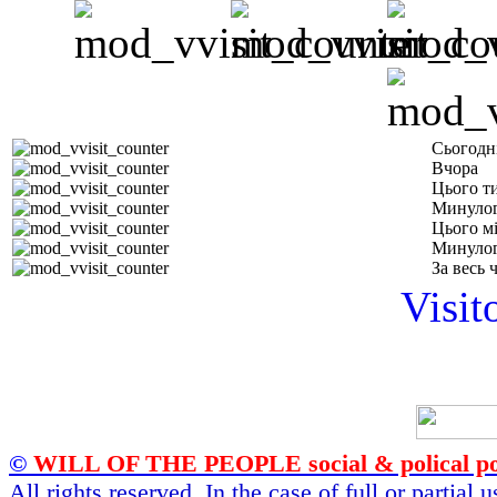
Сьогодн
Вчора
Цього т
Минулог
Цього м
Минулог
За весь 
Visit
©
WILL OF THE PEOPLE social & polical po
All rights reserved. In the case of full or partial