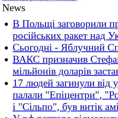
News
В Польщі заговорили п
російських ракет над У
Сьогодні - Яблучний Спа
ВАКС призначив Стефан
мільйонів доларів заста
17 людей загинули від у
палали "Епіцентри", "Р
і "Сільпо", був витік ам