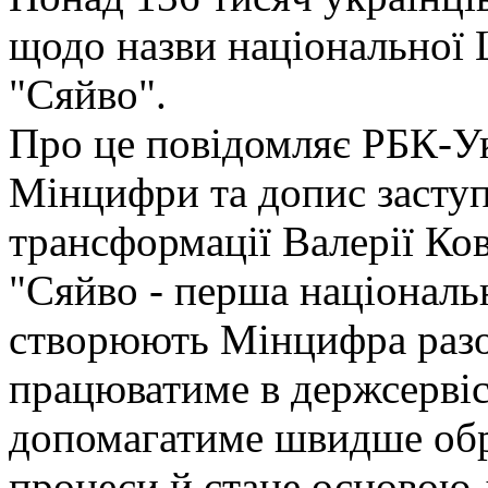
щодо назви національної
"Сяйво".
Про це повідомляє РБК-Ук
Мінцифри та допис заступ
трансформації Валерії Ков
"Сяйво - перша національ
створюють Мінцифра разом
працюватиме в держсервісах
допомагатиме швидше обр
процеси й стане основою