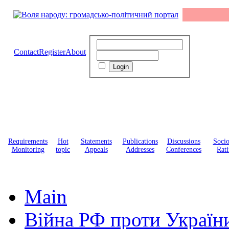
Contact
Register
About
Requirements
Hot
Statements
Publications
Discussions
Soci
Monitoring
topic
Appeals
Addresses
Conferences
Rati
Main
Війна РФ проти Україн