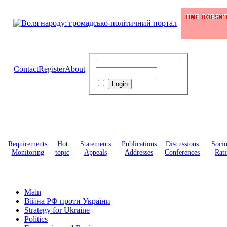
Contact
Register
About
Requirements
Hot
Statements
Publications
Discussions
Soci
Monitoring
topic
Appeals
Addresses
Conferences
Rati
Main
Війна РФ проти України
Strategy for Ukraine
Politics