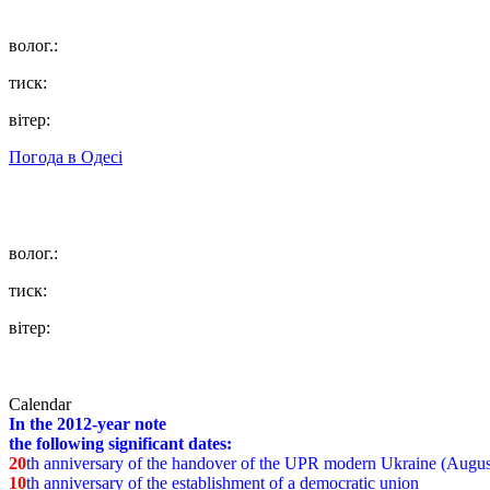
волог.:
тиск:
вітер:
Погода в
Одесі
волог.:
тиск:
вітер:
Calendar
In the 2012-year note
the following significant dates:
20
th anniversary of the handover of the UPR modern Ukraine (Augus
10
th anniversary of the establishment of a democratic union