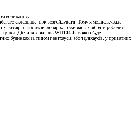
ом коливання.
абагато складніше, ніж розгойдувати. Тому я модифікувала
т у розмірі п'ять тисяч доларів. Тоже змогла зібрати робочий
електрики. Дівчина каже, що WITERoK можна буде
атних будинках за типом пентхаусів або таунхаусів, у приватних