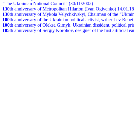
"The Ukrainian National Council" (30/11/2002)
130
th
anniversary of Metropolitan Hilarion (Ivan Ogiyenko) 14.01.1
130
th anniversary of Mykola Velychkivskyi, Chairman of the "Ukrain
100
th anniversary of the Ukrainian political activist, writer Lev Reb
100
th anniversary of Oleksa Girnyk, Ukrainian dissident, political p
105
th anniversary of Sergiy Koroliov, designer of the first artificial 