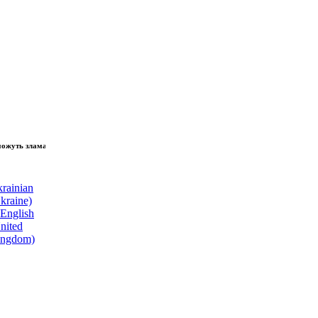
 зламати волю народу, - Президент України Володимир Зеленський