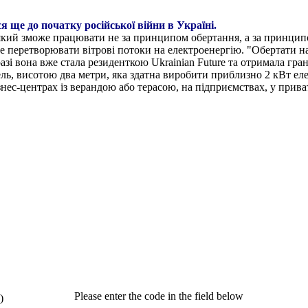
ще до початку російської війни в Україні.
 який зможе працювати не за принципом обертання, а за принцип
е перетворювати вітрові потоки на електроенергію. "Обертати н
азі вона вже стала резиденткою Ukrainian Future та отримала гран
ель, висотою два метри, яка здатна виробити приблизно 2 кВт 
ізнес-центрах із верандою або терасою, на підприємствах, у прив
Please enter the code in the field below
)