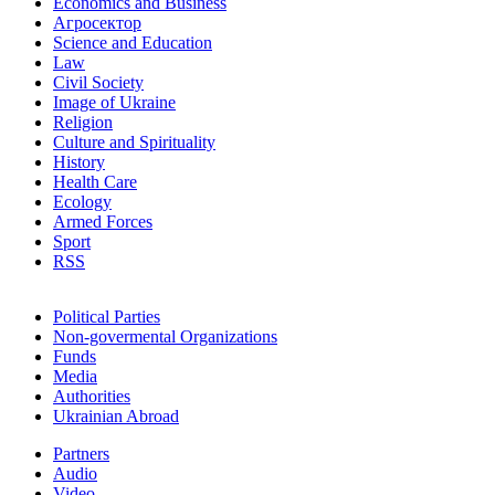
Economics and Business
Агросектор
Science and Education
Law
Civil Society
Image of Ukraine
Religion
Culture and Spirituality
History
Health Care
Ecology
Armed Forces
Sport
RSS
Political Parties
Non-govermental Organizations
Funds
Мedia
Authorities
Ukrainian Abroad
Partners
Audio
Video