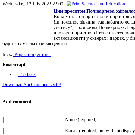
Wednesday, 12 July 2023 22:09 |
Science and Education
Цим проєктом Полікарпова займалася 
Вона хотіла створити такий пристрій,
Як пояснює дівчина, так набагато легш
систему", - розповіла Полікарпова. Нар
прототип пристрою і тепер тестує мод
встановлювати у скверах і парках, у б
будинках у сільській місцевості.
Інф.:
Кореспондент net
Коментарі
Facebook
Download SocComments v1.3
Add comment
Name (required)
E-mail (required, but will not display