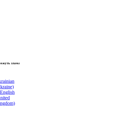
зламати волю народу, - Президент України Володимир Зеленський