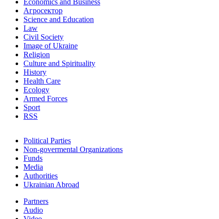
Economics and Business
Агросектор
Science and Education
Law
Civil Society
Image of Ukraine
Religion
Culture and Spirituality
History
Health Care
Ecology
Armed Forces
Sport
RSS
Political Parties
Non-govermental Organizations
Funds
Мedia
Authorities
Ukrainian Abroad
Partners
Audio
Video