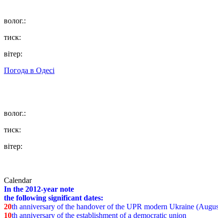
волог.:
тиск:
вітер:
Погода в
Одесі
волог.:
тиск:
вітер:
Calendar
In the 2012-year note
the following significant dates:
20
th anniversary of the handover of the UPR modern Ukraine (Augus
10
th anniversary of the establishment of a democratic union