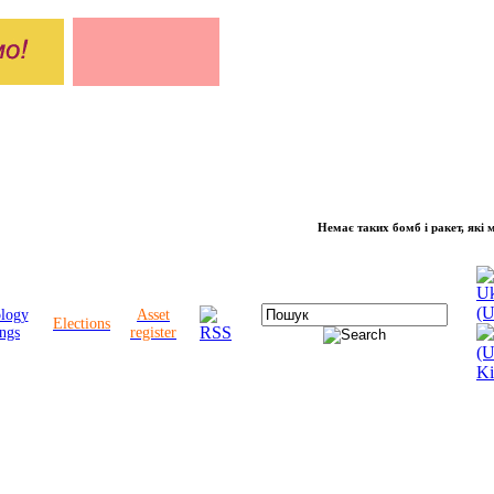
Немає таких бомб і ракет, які можуть 
ology
Asset
Elections
ngs
register