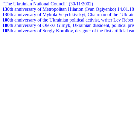
"The Ukrainian National Council" (30/11/2002)
130
th
anniversary of Metropolitan Hilarion (Ivan Ogiyenko) 14.01.1
130
th anniversary of Mykola Velychkivskyi, Chairman of the "Ukrain
100
th anniversary of the Ukrainian political activist, writer Lev Reb
100
th anniversary of Oleksa Girnyk, Ukrainian dissident, political p
105
th anniversary of Sergiy Koroliov, designer of the first artificial 