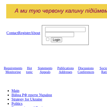
Contact
Register
About
Requirements
Hot
Statements
Publications
Discussions
Soci
Monitoring
topic
Appeals
Addresses
Conferences
Rati
Main
Війна РФ проти України
Strategy for Ukraine
Politics