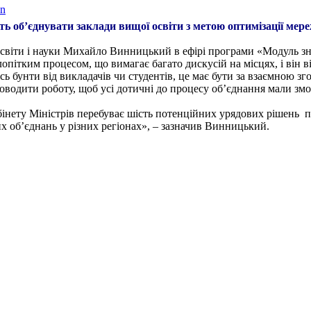
on
ть об’єднувати заклади вищої освіти з метою оптимізації мере
освіти і науки Михайло Винницький в ефірі програми «Модуль зн
опітким процесом, що вимагає багато дискусій на місцях, і він ві
ь бунти від викладачів чи студентів, це має бути за взаємною зг
оводити роботу, щоб усі дотичні до процесу об’єднання мали змо
інету Міністрів перебуває шість потенційних урядових рішень пр
х об’єднань у різних регіонах», – зазначив Винницький.