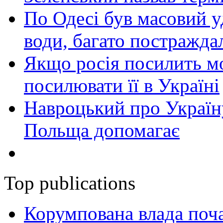
По Одесі був масовий уд
води, багато постражда
Якщо росія посилить мо
посилювати її в Україні
Навроцький про Україну
Польща допомагає
Top publications
Корумпована влада поча