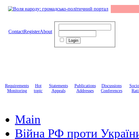
Contact
Register
About
Requirements
Hot
Statements
Publications
Discussions
Soci
Monitoring
topic
Appeals
Addresses
Conferences
Rati
Main
Війна РФ проти Україн