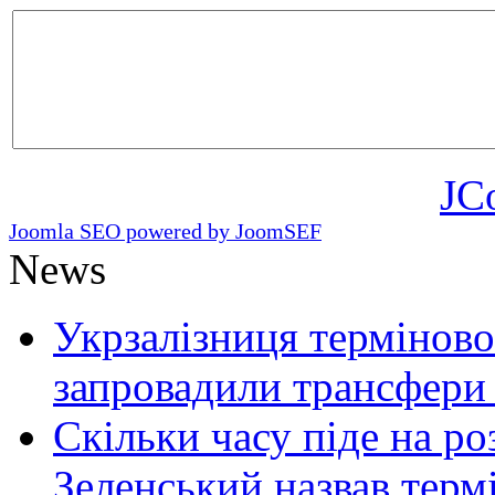
JC
Joomla SEO powered by JoomSEF
News
Укрзалізниця терміново
запровадили трансфери
Скільки часу піде на роз
Зеленський назвав терм