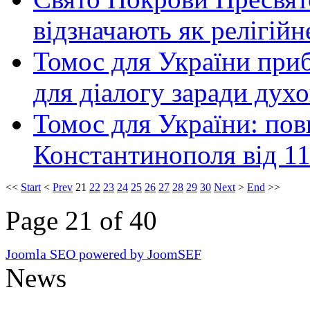
відзначають як релігійн
Томос для України приб
для діалогу заради духо
Томос для України: пов
Константинополя від 1
<<
Start
<
Prev
21
22
23
24
25
26
27
28
29
30
Next
>
End
>>
Page 21 of 40
Joomla SEO powered by JoomSEF
News