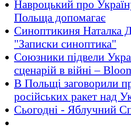
Навроцький про Україну
Польща допомагає
Синоптикиня Наталка Д
"Записки синоптика"
Союзники підвели Укра
сценарій в війні – Bloo
В Польщі заговорили п
російських ракет над У
Сьогодні - Яблучний Спа