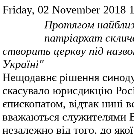
Friday, 02 November 2018 1
Протягом найближ
патріархат скличе
створить церкву під назво
Україні"
Нещодавнє рішення синоду
скасувало юрисдикцію Росі
єпископатом, відтак нині в
вважаються служителями В
незалежно від того, до яко