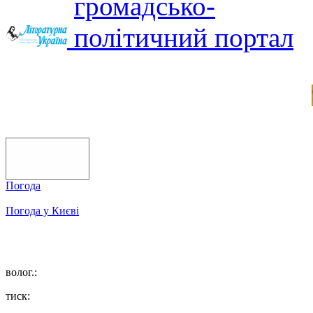
Погода
Погода у
Києві
волог.:
тиск: