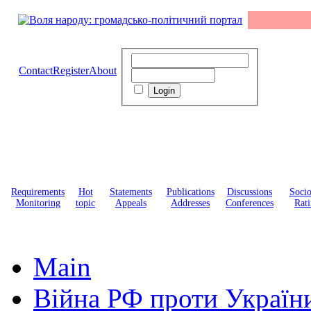
Contact
Register
About
Requirements
Hot
Statements
Publications
Discussions
Soci
Monitoring
topic
Appeals
Addresses
Conferences
Rati
Main
Війна РФ проти Україн