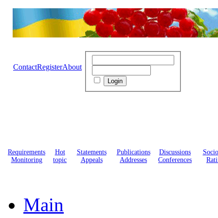
Contact
Register
About
Requirements
Hot
Statements
Publications
Discussions
Soci
Monitoring
topic
Appeals
Addresses
Conferences
Rati
Main