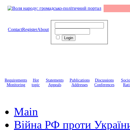
Contact
Register
About
Requirements
Hot
Statements
Publications
Discussions
Soci
Monitoring
topic
Appeals
Addresses
Conferences
Rati
Main
Війна РФ проти Україн