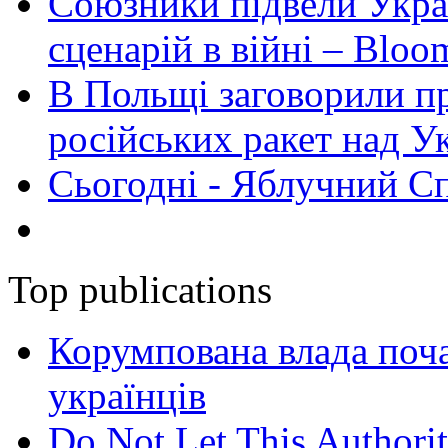
Союзники підвели Укра
сценарій в війні – Bloo
В Польщі заговорили п
російських ракет над У
Сьогодні - Яблучний Спа
Top publications
Корумпована влада поча
українців
Do Not Let This Authorit