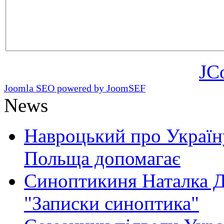
JC
Joomla SEO powered by JoomSEF
News
Навроцький про Україну
Польща допомагає
Синоптикиня Наталка Д
"Записки синоптика"