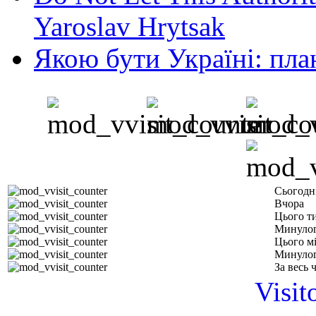
Yaroslav Hrytsak
Якою бути Україні: пла
Сьогодн
Вчора
Цього т
Минулог
Цього м
Минулог
За весь 
Visit