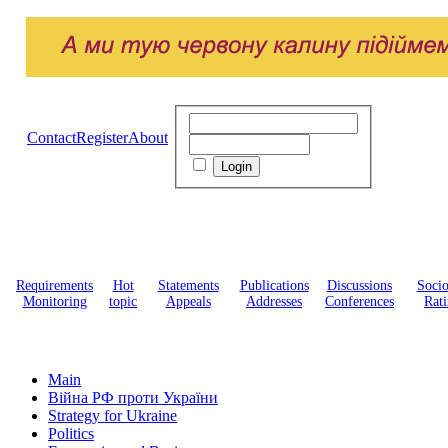
Contact
Register
About
Requirements
Hot
Statements
Publications
Discussions
Soci
Monitoring
topic
Appeals
Addresses
Conferences
Rati
Main
Війна РФ проти України
Strategy for Ukraine
Politics