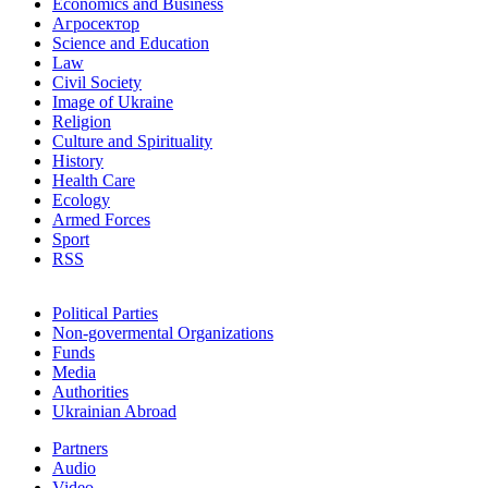
Economics and Business
Агросектор
Science and Education
Law
Civil Society
Image of Ukraine
Religion
Culture and Spirituality
History
Health Care
Ecology
Armed Forces
Sport
RSS
Political Parties
Non-govermental Organizations
Funds
Мedia
Authorities
Ukrainian Abroad
Partners
Audio
Video