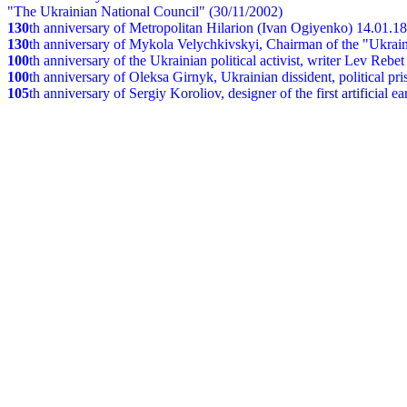
"The Ukrainian National Council" (30/11/2002)
130
th
anniversary of Metropolitan Hilarion (Ivan Ogiyenko) 14.01.1
130
th anniversary of Mykola Velychkivskyi, Chairman of the "Ukrain
100
th anniversary of the Ukrainian political activist, writer Lev Reb
100
th anniversary of Oleksa Girnyk, Ukrainian dissident, political p
105
th anniversary of Sergiy Koroliov, designer of the first artificial 