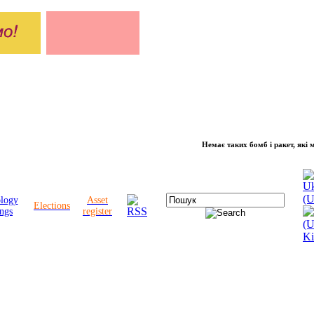
Немає таких бомб і ракет, які можуть 
ology
Asset
Elections
ngs
register