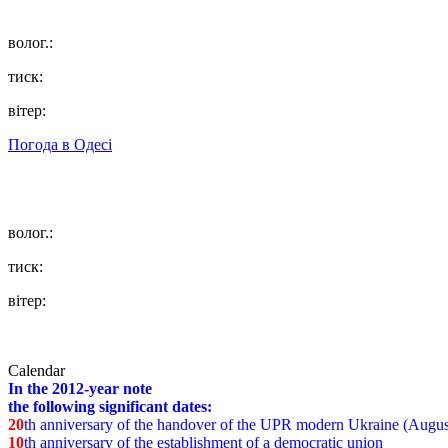
волог.:
тиск:
вітер:
Погода в
Одесі
волог.:
тиск:
вітер:
Calendar
In the 2012-year note
the following significant dates:
20
th anniversary of the handover of the UPR modern Ukraine (Augus
10
th anniversary of the establishment of a democratic union