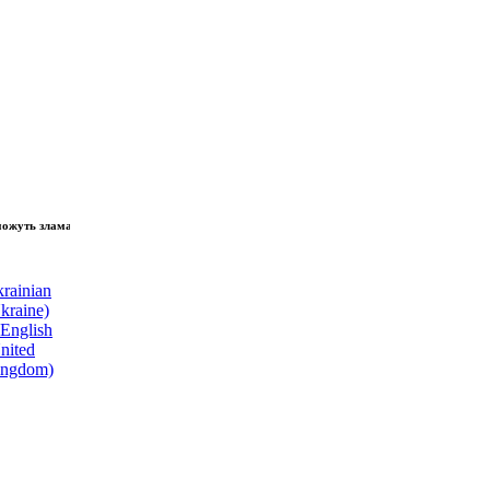
зламати волю народу, - Президент України Володимир Зеленський