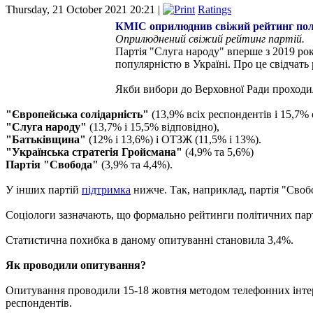
Thursday, 21 October 2021 20:21 |
Ratings
КМІС оприлюднив свіжий рейтинг пол
Оприлюднений свіжий рейтинг партій.
Партія "Слуга народу" вперше з 2019 ро
популярністю в Україні. Про це свідчать
Якби вибори до Верховної Ради проходили 
"Європейська солідарність"
(13,9% всіх респондентів і 15,7% 
"Слуга народу"
(13,7% і 15,5% відповідно),
"Батьківщина"
(12% і 13,6%) і ОТЗЖ (11,5% і 13%).
"Українська стратегія Гройсмана"
(4,9% та 5,6%)
Партія "Свобода"
(3,9% та 4,4%).
У інших партій
підтримка
нижче. Так, наприклад, партія "Свобо
Соціологи зазначають, що формально рейтинги політичних парті
Статистична похибка в даному опитуванні становила 3,4%.
Як проводили опитування?
Опитування проводили 15-18 жовтня методом телефонних інтерв
респондентів.