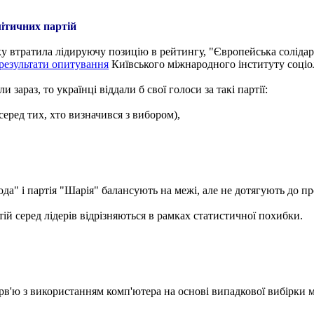
ітичних партій
ку втратила лідируючу позицію в рейтингу, "Європейська соліда
результати опитування
Київського міжнародного інституту соціол
зараз, то українці віддали б свої голоси за такі партії:
серед тих, хто визначився з вибором),
да" і партія "Шарія" балансують на межі, але не дотягують до пр
й серед лідерів відрізняються в рамках статистичної похибки.
'ю з використанням комп'ютера на основі випадкової вибірки м