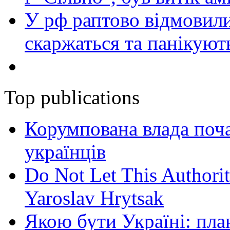
У рф раптово відмовили
скаржаться та панікуют
Top publications
Корумпована влада поча
українців
Do Not Let This Authorit
Yaroslav Hrytsak
Якою бути Україні: пла