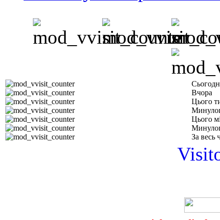
Сьогодн
Вчора
Цього т
Минуло
Цього м
Минулог
За весь 
Visit