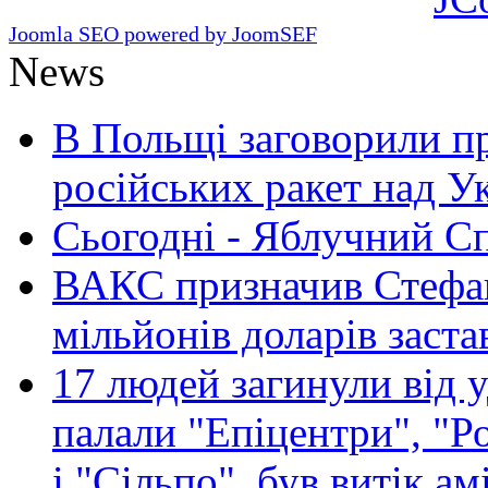
Joomla SEO powered by JoomSEF
News
В Польщі заговорили п
російських ракет над У
Сьогодні - Яблучний Спа
ВАКС призначив Стефан
мільйонів доларів заста
17 людей загинули від у
палали "Епіцентри", "Р
і "Сільпо", був витік ам