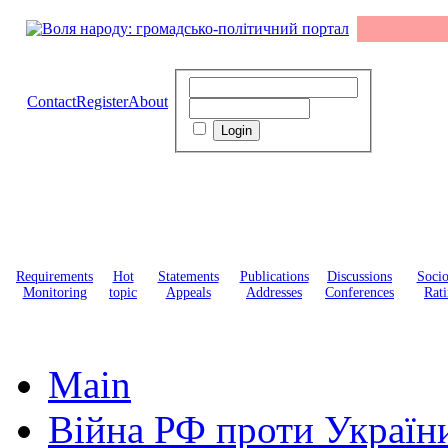
Contact
Register
About
Requirements
Hot
Statements
Publications
Discussions
Soci
Monitoring
topic
Appeals
Addresses
Conferences
Rati
Main
Війна РФ проти Україн