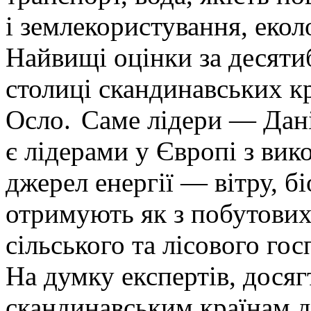
і землекористування, екол
Найвищі оцінки за десят
столиці скандинавських кр
Осло.
Саме лідери — Дані
є лідерами у Європі з ви
джерел енергії — вітру, бі
отримують як з побутових в
сільського та лісового гос
На думку експертів, досяг
скандинавським країнам д