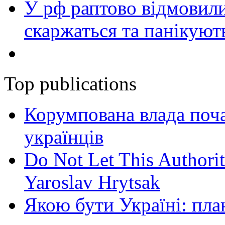
У рф раптово відмовили
скаржаться та панікуют
Top publications
Корумпована влада поча
українців
Do Not Let This Authorit
Yaroslav Hrytsak
Якою бути Україні: пла