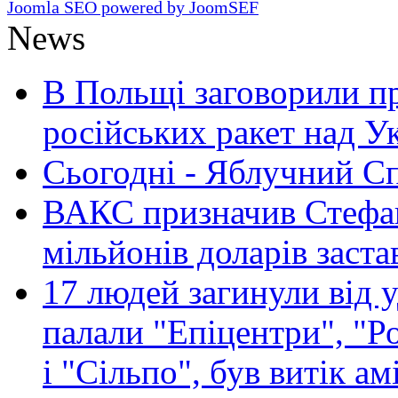
Joomla SEO powered by JoomSEF
News
В Польщі заговорили п
російських ракет над У
Сьогодні - Яблучний Спа
ВАКС призначив Стефан
мільйонів доларів заста
17 людей загинули від у
палали "Епіцентри", "Р
і "Сільпо", був витік ам