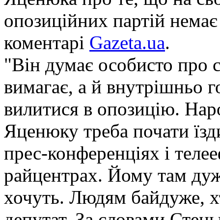
опозиційних партій немає 
коментарі
Gazeta.ua
.
"Він думає особисто про с
вимагає, а й внутрішньо г
вилитися в опозицію. Нар
Яценюку треба почати їзд
прес-конференціях і телееф
райцентрах. Йому там дуж
хочуть. Людям байдуже, хт
депутат. За словами Стець