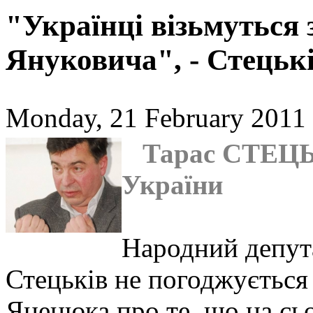
"Українці візьмуться 
Януковича", - Стецьк
Monday, 21 February 2011 
Тарас СТЕЦЬК
України
Народний депута
Стецьків не погоджується
Яценюка про те, що на сь