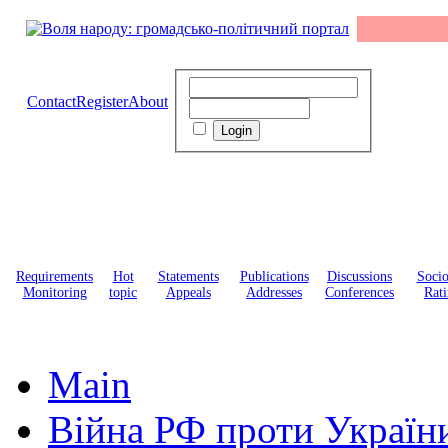
Contact
Register
About
Requirements
Hot
Statements
Publications
Discussions
Soci
Monitoring
topic
Appeals
Addresses
Conferences
Rati
Main
Війна РФ проти Україн