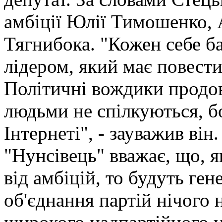
амбіції Юлії Тимошенко, 
Тягнибока. "Кожен себе б
лідером, який має повести
Політичні вождики продов
людьми не спілкуються, бо
Інтернеті", - зауважив ві
"Нунсівець" вважає, що, я
від амбіцій, то будуть ге
об'єднання партій нічого 