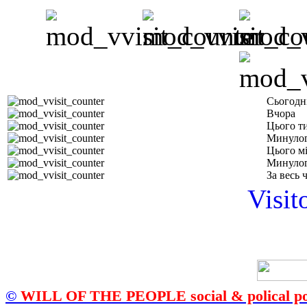
Сьогодн
Вчора
Цього т
Минулог
Цього м
Минулог
За весь 
Visit
©
WILL OF THE PEOPLE social & polical po