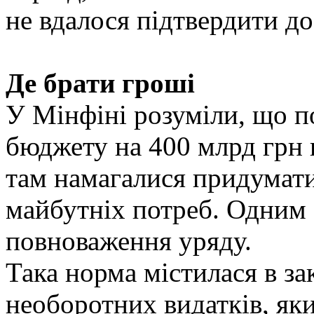
не вдалося підтвердити до
Де брати гроші
У Мінфіні розуміли, що п
бюджету на 400 млрд грн н
там намагалися придумат
майбутніх потреб. Одним з
повноваження уряду.
Така норма містилася в з
необоротних видатків, як