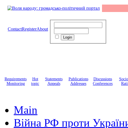
Contact
Register
About
Requirements
Hot
Statements
Publications
Discussions
Soci
Monitoring
topic
Appeals
Addresses
Conferences
Rati
Main
Війна РФ проти Україн