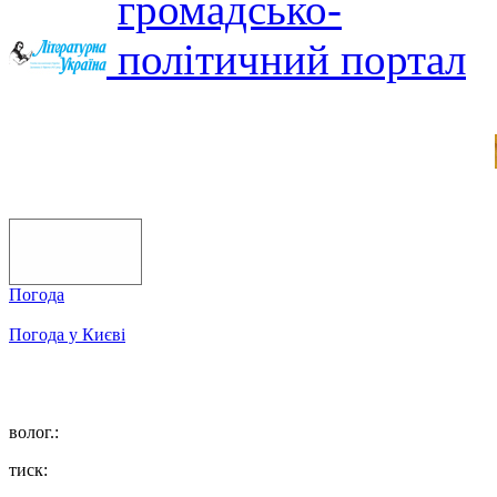
Погода
Погода у
Києві
волог.:
тиск: