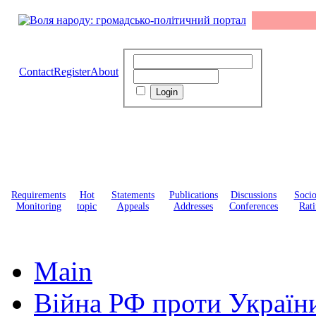
Contact
Register
About
Requirements
Hot
Statements
Publications
Discussions
Soci
Monitoring
topic
Appeals
Addresses
Conferences
Rati
Main
Війна РФ проти Україн