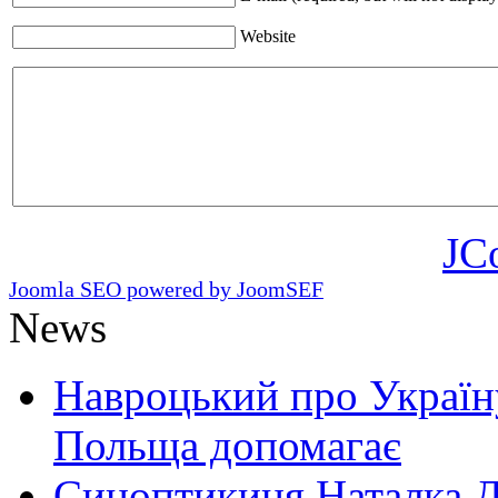
Website
JC
Joomla SEO powered by JoomSEF
News
Навроцький про Україну
Польща допомагає
Синоптикиня Наталка Д