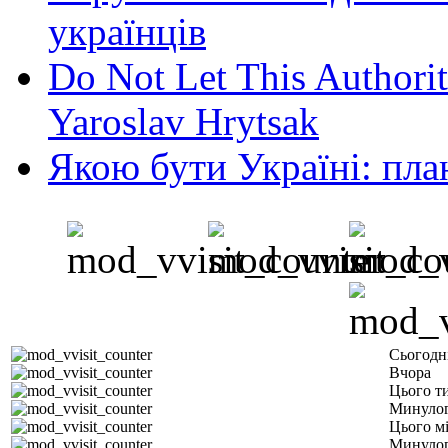
українців
Do Not Let This Authorit
Yaroslav Hrytsak
Якою бути Україні: пла
Сьогодн
Вчора
Цього т
Минулог
Цього м
Минулог