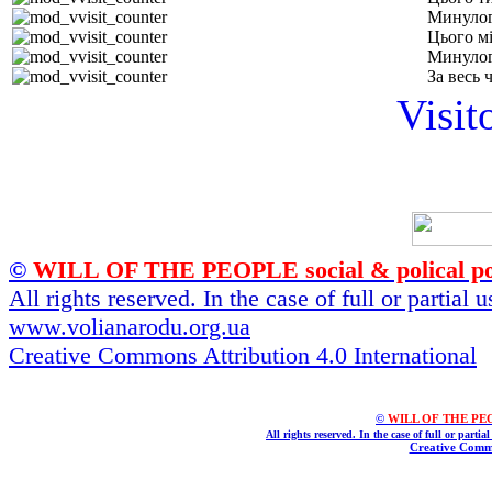
Минулог
Цього м
Минулог
За весь 
Visit
©
WILL OF THE PEOPLE social & polical po
All rights reserved. In the case of full or partial
www.volianarodu.org.ua
Creative Commons Attribution 4.0 International
©
WILL OF THE PEOPL
All rights reserved. In the case of full or parti
Creative Commo