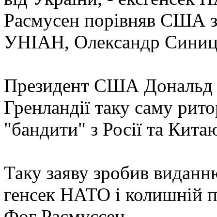
Расмусен порівняв США з 
УНІАН, Олександр Синиц
Президент США Дональд 
Гренландії таку саму рит
"бандити" з Росії та Кита
Таку заяву зробив виданн
генсек НАТО і колишній п
Фог Расмуссен.