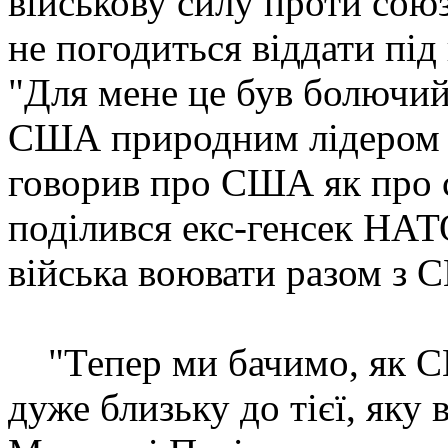
військову силу проти сою
не погодиться віддати пі
"Для мене це був болючий
США природним лідером ві
говорив про США як про с
поділився екс-генсек НАТО
війська воювати разом з 
"Тепер ми бачимо, як С
дуже близьку до тієї, яку