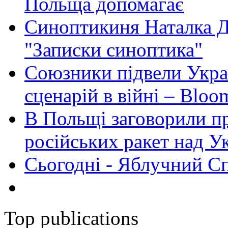
Польща допомагає
Синоптикиня Наталка Д
"Записки синоптика"
Союзники підвели Укра
сценарій в війні – Bloo
В Польщі заговорили п
російських ракет над У
Сьогодні - Яблучний Спа
Top publications