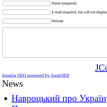
Name (required)
E-mail (required, but will not display
Website
JC
Joomla SEO powered by JoomSEF
News
Навроцький про Україну