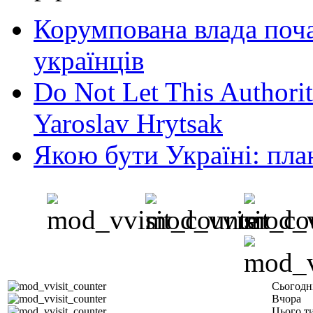
Корумпована влада поча
українців
Do Not Let This Authorit
Yaroslav Hrytsak
Якою бути Україні: пла
Сьогодн
Вчора
Цього т