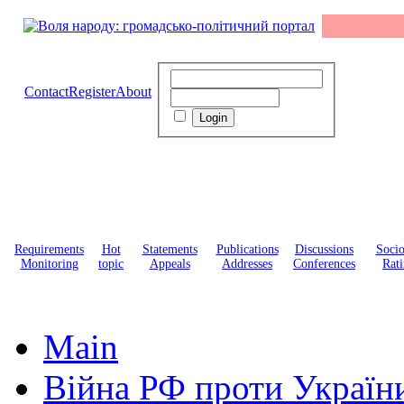
Contact
Register
About
Requirements
Hot
Statements
Publications
Discussions
Soci
Monitoring
topic
Appeals
Addresses
Conferences
Rati
Main
Війна РФ проти Україн