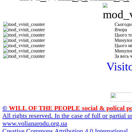
Сьогодн
Вчора
Цього т
Минулог
Цього м
Минулог
За весь 
Visit
©
WILL OF THE PEOPLE social & polical po
All rights reserved. In the case of full or partial
www.volianarodu.org.ua
Creative Commons Attribution 4.0 International