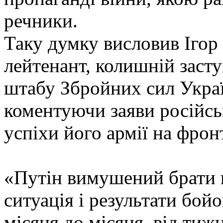
речники.
Таку думку висловив Ігор
лейтенант, колишній заст
штабу Збройних сил Україн
коментуючи заяви російсь
успіхи його армії на фронт
«Путін вимушений брати в
ситуація і результати бой
місяця до місяця, від тижн