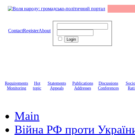
Contact
Register
About
Requirements
Hot
Statements
Publications
Discussions
Soci
Monitoring
topic
Appeals
Addresses
Conferences
Rati
Main
Війна РФ проти Україн