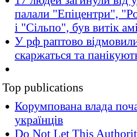
палали "Епіцентри", "Р
і "Сільпо", був витік ам
У рф раптово відмовили
скаржаться та панікуют
Top publications
Корумпована влада поча
українців
Do Not Let This Authorit