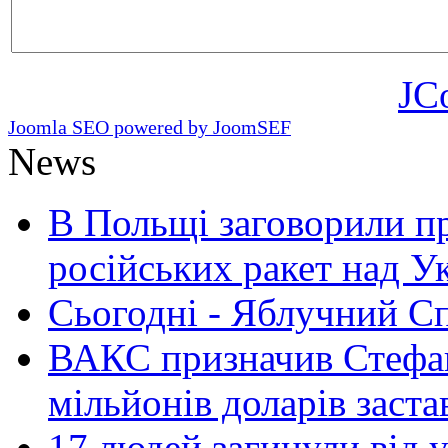
JC
Joomla SEO powered by JoomSEF
News
В Польщі заговорили п
російських ракет над У
Сьогодні - Яблучний Спа
ВАКС призначив Стефан
мільйонів доларів заста
17 людей загинули від у