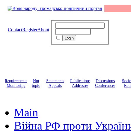
Contact
Register
About
Requirements
Hot
Statements
Publications
Discussions
Soci
Monitoring
topic
Appeals
Addresses
Conferences
Rati
Main
Війна РФ проти Україн