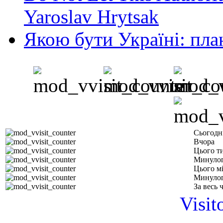
Yaroslav Hrytsak
Якою бути Україні: пла
Сьогодн
Вчора
Цього т
Минулог
Цього м
Минулог
За весь 
Visit