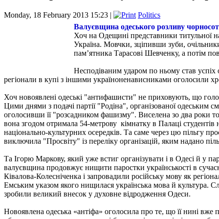
Monday, 18 February 2013 15:23 |
Politics
Валуєвщина одеського розливу чорносот
Хоч на Одещині представники титульної нац
Україна. Мовчки, зціпивши зуби, очільник
пам’ятника Тарасові Шевченку, а потім по
Несподіваним ударом по ньому став успіх о
регіонали в купі з іншими україноненависниками оголосили х
Хоч новоявлені одеські "антифашисти" не приховують, що голов
Цими днями з подачі партії "Родіна", організованої одеським см
оголосивши її "розсадником фашизму". Виселена зо два роки тому
вона згодом отримала 54-метрову кімнатку в Палаці студентів 
національно-культурних осередків. Та саме через цю пільгу прос
виключила "Просвіту" із переліку організацій, яким надано пі
Та Ігорю Маркову, який уже встиг організувати і в Одесі й у п
валуєвщина продовжує нищити паростки українськості в сучасн
Ківалова-Колесніченка і запровадили російську мову як регіона
Емським указом якого нищилася українська мова й культура. Слі
зробили великий внесок у духовне відродження Одеси.
Новоявлена одеська «антіфа» оголосила про те, що її нині вже 