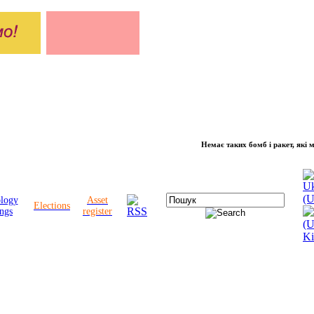
Немає таких бомб і ракет, які можуть 
ology
Asset
Elections
ngs
register