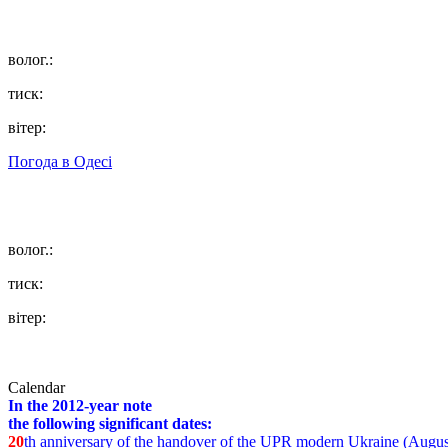
волог.:
тиск:
вітер:
Погода в
Одесі
волог.:
тиск:
вітер:
Calendar
In the 2012-year note
the following significant dates:
20
th anniversary of the handover of the UPR modern Ukraine (Augus