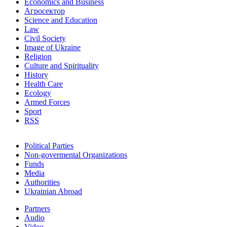
Economics and Business
Агросектор
Science and Education
Law
Civil Society
Image of Ukraine
Religion
Culture and Spirituality
History
Health Care
Ecology
Armed Forces
Sport
RSS
Political Parties
Non-govermental Organizations
Funds
Мedia
Authorities
Ukrainian Abroad
Partners
Audio
Video