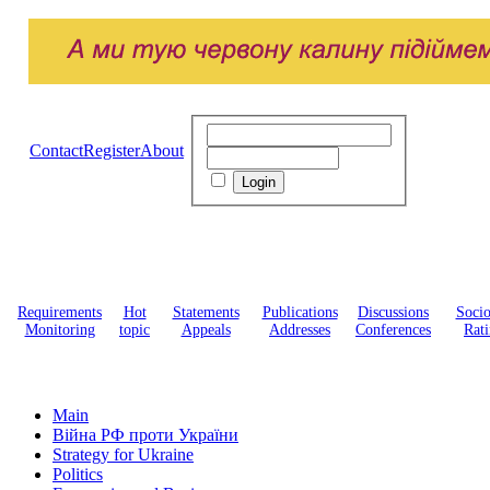
Contact
Register
About
Requirements
Hot
Statements
Publications
Discussions
Soci
Monitoring
topic
Appeals
Addresses
Conferences
Rati
Main
Війна РФ проти України
Strategy for Ukraine
Politics