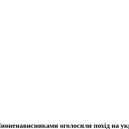
аїноненависниками оголосили похід на ук