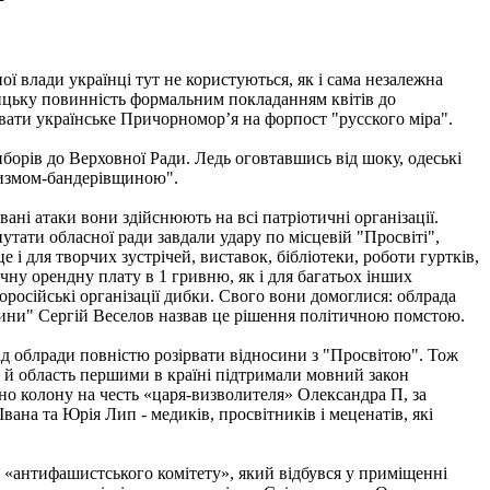
ої влади українці тут не користуються, як і сама незалежна
ницьку повинність формальним покладанням квітів до
вати українське Причорномор’я на форпост "русского міра".
борів до Верховної Ради. Ледь оговтавшись від шоку, одеські
шизмом-бандерівщиною".
ні атаки вони здійснюють на всі патріотичні організації.
путати обласної ради завдали удару по місцевій "Просвіті",
 і для творчих зустрічей, виставок, бібліотеки, роботи гуртків,
чну орендну плату в 1 гривню, як і для багатьох інших
оросійські організації дибки. Свого вони домоглися: облрада
вщини" Сергій Веселов назвав це рішення політичною помстою.
від облради повністю розірвати відносини з "Просвітою". Тож
 й область першими в країні підтримали мовний закон
ено колону на честь «царя-визволителя» Олександра П, за
ана та Юрія Лип - медиків, просвітників і меценатів, які
і «антифашистського комітету», який відбувся у приміщенні