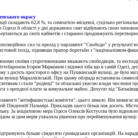
енського окрасу
ії складають 62,8 %, та симпатією місцевої, суцільно регіональн
и Одеси й області у дні державних свят відбувають свою чинов
вертаються до своїх кабінетів і старанно продовжують перетворю
позиційних сил та прихід у парламент "Свободи" у результаті ви
рестовий похід, піднявши прапор боротьби з "націоналізмом-фа
ними своїми супротивниками вважають свободівців, та несподіва
іттєбароном Ігорем Марковим і відомої хіба що в самій Одесі, де
 з досить просторого офісу на Пушкінській вулиці, де було місце
на вулиці Маразлієвській. При цьому облрада встановила символі
вітянам і стали "родінці" та обласкані увагою влади численні пр
льги з орендної плати за комунальне майно. Депутат від "Батькі
арламенті "антифашистські комітети", цього замало. Він вимагає 
ій Південній Пальмірі. Прикладів цього більш ніж досить. Місто
льну. За ініціативою мера Одеси Олексія Костусєва було відновл
дом за цим мерія ухвалила рішення про перейменування вулиці Ів
підтримують більше сімдесяти громадських організацій. На нарад