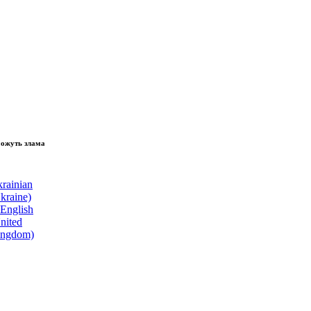
зламати волю народу, - Президент України Володимир Зеленський