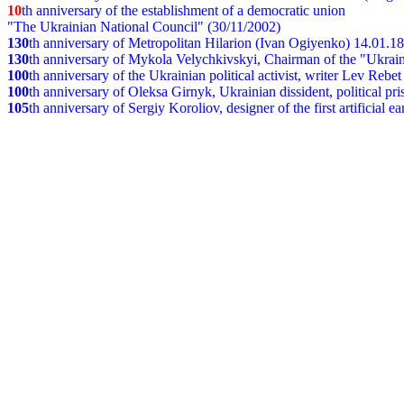
10
th anniversary of the establishment of a democratic union
"The Ukrainian National Council" (30/11/2002)
130
th
anniversary of Metropolitan Hilarion (Ivan Ogiyenko) 14.01.1
130
th anniversary of Mykola Velychkivskyi, Chairman of the "Ukrain
100
th anniversary of the Ukrainian political activist, writer Lev Reb
100
th anniversary of Oleksa Girnyk, Ukrainian dissident, political p
105
th anniversary of Sergiy Koroliov, designer of the first artificial 