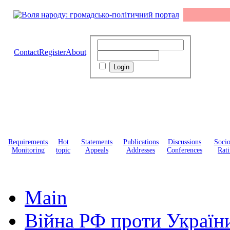
Contact
Register
About
Requirements
Hot
Statements
Publications
Discussions
Soci
Monitoring
topic
Appeals
Addresses
Conferences
Rati
Main
Війна РФ проти Україн