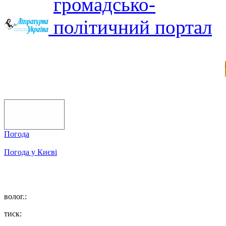
Погода
Погода у
Києві
волог.:
тиск: