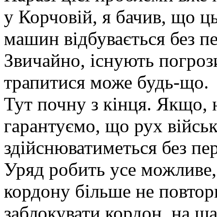
у Корчовій, я бачив, що ц
машин відбувається без п
Звичайно, існують погрози
трапитися може будь-що.
Тут почну з кінця. Якщо, 
гарантуємо, що рух війсь
здійснюватиметься без пе
Уряд робить усе можливе,
кордону більше не повтори
заблокувати кордон, на щ