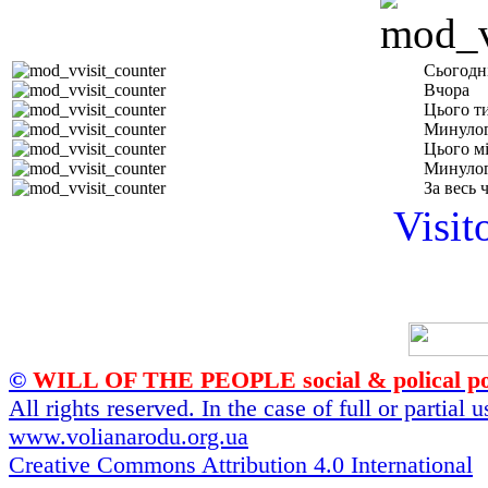
Сьогодн
Вчора
Цього т
Минулог
Цього м
Минулог
За весь 
Visit
©
WILL OF THE PEOPLE social & polical po
All rights reserved. In the case of full or partial
www.volianarodu.org.ua
Creative Commons Attribution 4.0 International