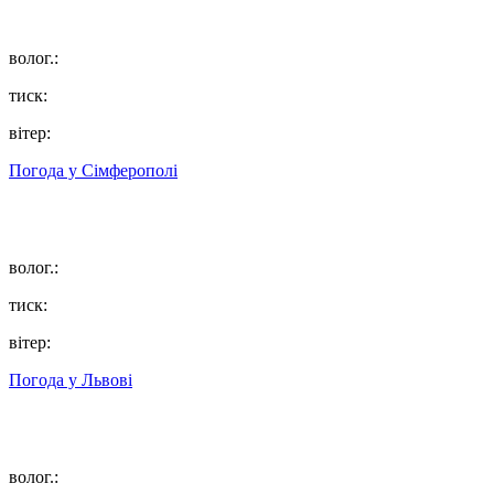
волог.:
тиск:
вітер:
Погода у
Сімферополі
волог.:
тиск:
вітер:
Погода у
Львові
волог.: