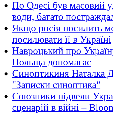
По Одесі був масовий уд
води, багато постражда
Якщо росія посилить мо
посилювати її в Україні
Навроцький про Україну
Польща допомагає
Синоптикиня Наталка Д
"Записки синоптика"
Союзники підвели Укра
сценарій в війні – Bloo