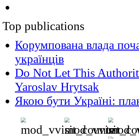
Top publications
Корумпована влада поча
українців
Do Not Let This Authorit
Yaroslav Hrytsak
Якою бути Україні: пла