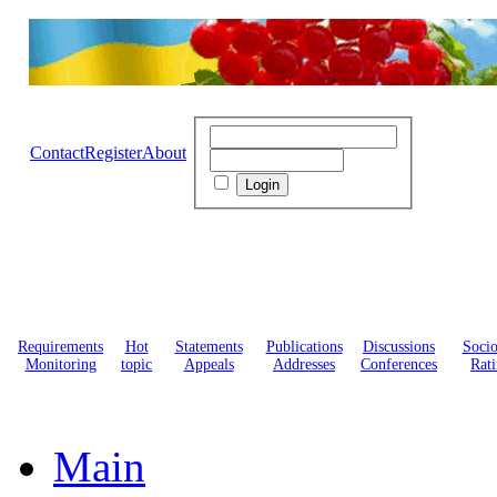
Contact
Register
About
Requirements
Hot
Statements
Publications
Discussions
Soci
Monitoring
topic
Appeals
Addresses
Conferences
Rati
Main