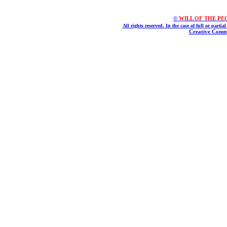
©
WILL OF THE PEOPL
All rights reserved. In the case of full or parti
Creative Commo