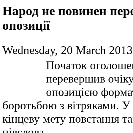
Народ не повинен пер
опозиції
Wednesday, 20 March 2013
Початок оголоше
перевершив очік
опозицією формат
боротьбою з вітряками. У
кінцеву мету повстання так
півслова.