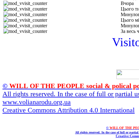
Вчора
Цього т
Минулог
Цього м
Минулог
За весь 
Visit
©
WILL OF THE PEOPLE social & polical po
All rights reserved. In the case of full or partial
www.volianarodu.org.ua
Creative Commons Attribution 4.0 International
©
WILL OF THE PEOPL
All rights reserved. In the case of full or parti
Creative Commo