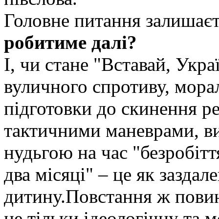
Головне питання залишаєт
робитиме далі?
І, чи стане "Вставай, Укр
вуличного спротиву, морал
підготовки до скинення р
тактичними маневрами, в
нудьгою на час "безробітт
два місяці" – це як зазда
дитину.Повстання ж повин
не тільки ідеологічну та 