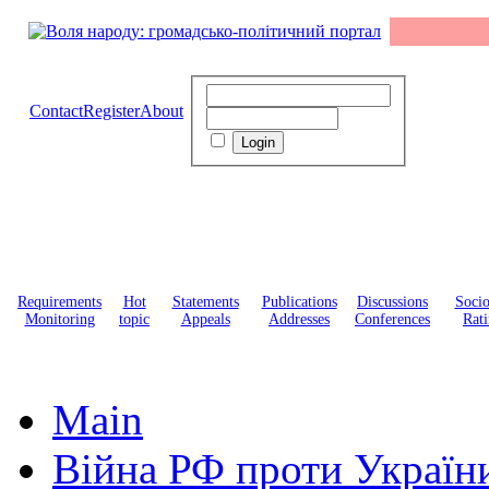
Contact
Register
About
Requirements
Hot
Statements
Publications
Discussions
Soci
Monitoring
topic
Appeals
Addresses
Conferences
Rati
Main
Війна РФ проти Україн