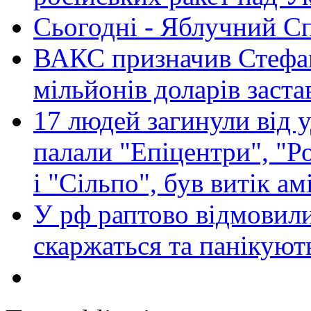
Сьогодні - Яблучний Спа
ВАКС призначив Стефан
мільйонів доларів заста
17 людей загинули від у
палали "Епіцентри", "Р
і "Сільпо", був витік ам
У рф раптово відмовили
скаржаться та панікуют