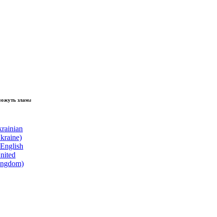
зламати волю народу, - Президент України Володимир Зеленський