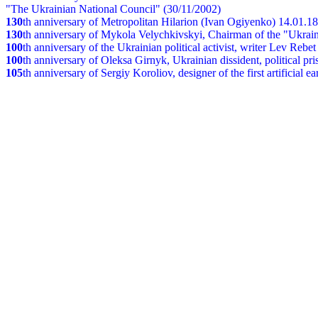
"The Ukrainian National Council" (30/11/2002)
130
th
anniversary of Metropolitan Hilarion (Ivan Ogiyenko) 14.01.1
130
th anniversary of Mykola Velychkivskyi, Chairman of the "Ukrain
100
th anniversary of the Ukrainian political activist, writer Lev Reb
100
th anniversary of Oleksa Girnyk, Ukrainian dissident, political p
105
th anniversary of Sergiy Koroliov, designer of the first artificial 