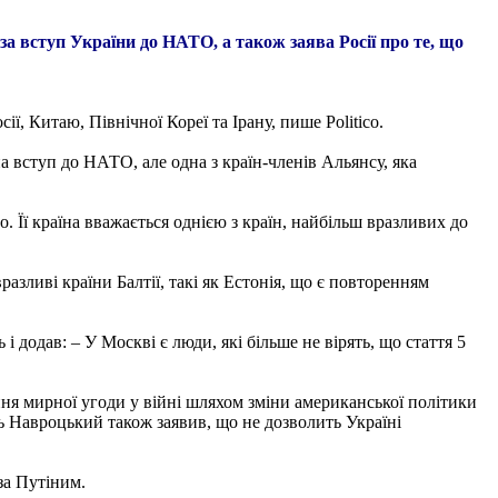
за вступ України до НАТО, а також заява Росії про те, що
ї, Китаю, Північної Кореї та Ірану, пише Politico.
 вступ до НАТО, але одна з країн-членів Альянсу, яка
o. Її країна вважається однією з країн, найбільш вразливих до
зливі країни Балтії, такі як Естонія, що є повторенням
і додав: – У Москві є люди, які більше не вірять, що стаття 5
я мирної угоди у війні шляхом зміни американської політики
Навроцький також заявив, що не дозволить Україні
за Путіним.