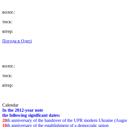
волог.:
тиск:
вітер:
Погода в
Одесі
волог.:
тиск:
вітер:
Calendar
In the 2012-year note
the following significant dates:
20
th anniversary of the handover of the UPR modern Ukraine (Augus
10
th anniversary of the establishment of a democratic union