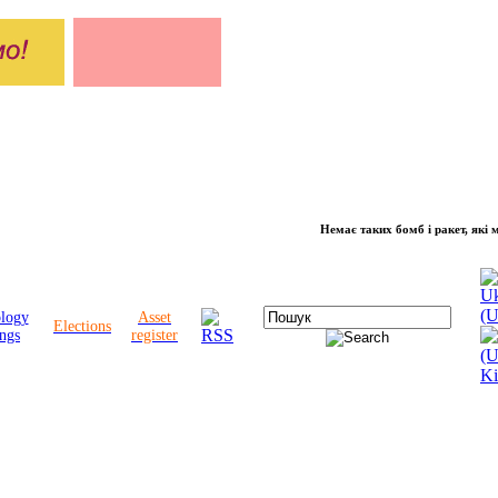
Немає таких бомб і ракет, які можуть 
ology
Asset
Elections
ngs
register