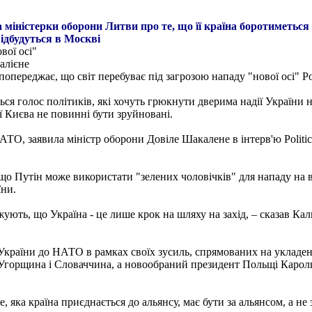
 міністерки оборони Литви про те, що її країна боротиметься 
ідбудуться в Москві
вої осі"
алієне
переджає, що світ перебуває під загрозою нападу "нової осі" Росі
 голос політиків, які хочуть грюкнути дверима надії України на
ї Києва не повинні бути зруйновані.
НАТО, заявила міністр оборони Довіле Шакалене в інтерв'ю Politic
 Путін може використати "зелених чоловічків" для нападу на вра
їни.
ють, що Україна - це лише крок на шляху на захід, – сказав Каль 
аїни до НАТО в рамках своїх зусиль, спрямованих на укладенн
орщина і Словаччина, а новообраний президент Польщі Кароль 
 яка країна приєднається до альянсу, має бути за альянсом, а не 