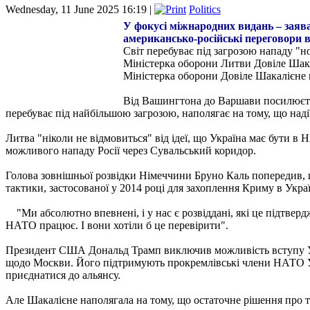
Wednesday, 11 June 2025 16:19 |
Politics
У фокусі міжнародних видань – заява
американсько-російські переговори в
Світ перебуває під загрозою нападу "но
Міністерка оборони Литви Довіле Шак
Міністерка оборони Довіле Шакалієне по
Від Вашингтона до Варшави посилюється
перебуває під найбільшою загрозою, наполягає на тому, що наді
Литва "ніколи не відмовиться" від ідеї, що Україна має бути в 
можливого нападу Росії через Сувальський коридор.
Голова зовнішньої розвідки Німеччини Бруно Каль попередив, що
тактики, застосованої у 2014 році для захоплення Криму в Укра
"Ми абсолютно впевнені, і у нас є розвіддані, які це підтверджу
НАТО працює. І вони хотіли б це перевірити".
Президент США Дональд Трамп виключив можливість вступу Укр
щодо Москви. Його підтримують прокремлівські члени НАТО Уг
приєднатися до альянсу.
Але Шакалієне наполягала на тому, що остаточне рішення про те,