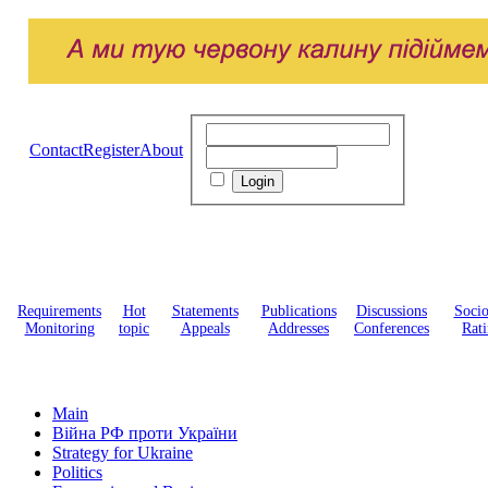
Contact
Register
About
Requirements
Hot
Statements
Publications
Discussions
Soci
Monitoring
topic
Appeals
Addresses
Conferences
Rati
Main
Війна РФ проти України
Strategy for Ukraine
Politics