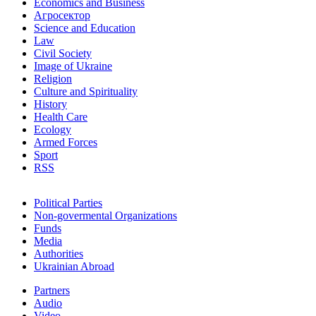
Economics and Business
Агросектор
Science and Education
Law
Civil Society
Image of Ukraine
Religion
Culture and Spirituality
History
Health Care
Ecology
Armed Forces
Sport
RSS
Political Parties
Non-govermental Organizations
Funds
Мedia
Authorities
Ukrainian Abroad
Partners
Audio
Video