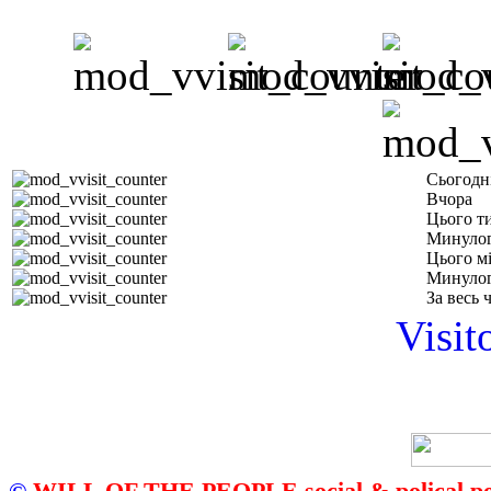
Сьогодн
Вчора
Цього т
Минулог
Цього м
Минулог
За весь 
Visit
©
WILL OF THE PEOPLE social & polical po