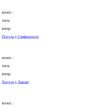
волог.:
тиск:
вітер:
Погода у
Сімферополі
волог.:
тиск:
вітер:
Погода у
Львові
волог.: