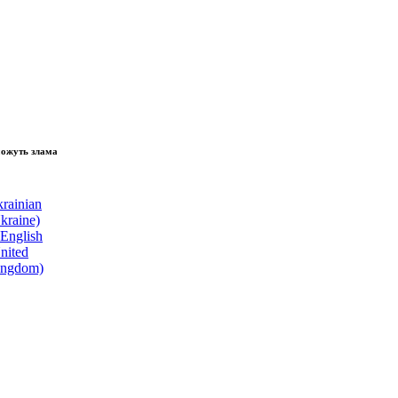
зламати волю народу, - Президент України Володимир Зеленський