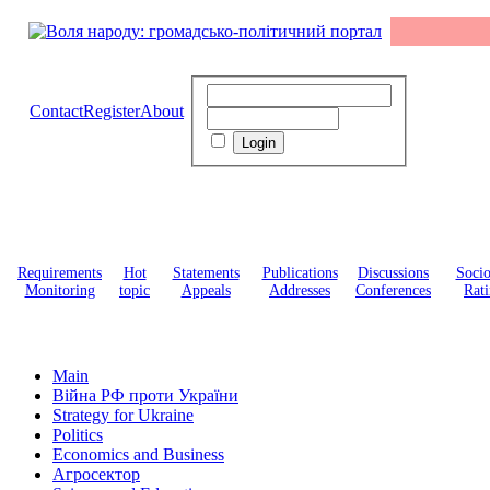
Contact
Register
About
Requirements
Hot
Statements
Publications
Discussions
Soci
Monitoring
topic
Appeals
Addresses
Conferences
Rati
Main
Війна РФ проти України
Strategy for Ukraine
Politics
Economics and Business
Агросектор