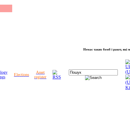
Немає таких бомб і ракет, які можуть 
ology
Asset
Elections
ngs
register