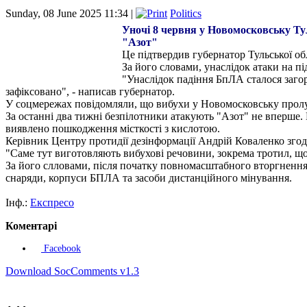
Sunday, 08 June 2025 11:34 |
Politics
Уночі 8 червня у Новомос
ковську Ту
"Азот"
Це підтвердив губернатор Тульської об
За його словами, унаслідок атаки на 
"Унаслідок падіння БпЛА сталося заго
зафіксовано", - написав губернатор.
У соцмережах повідомляли, що вибухи у Новомосковську пролуна
За останні два тижні безпілотники атакують "Азот" не вперше. 
виявлено пошкодження місткості з кислотою.
Керівник Центру протидії дезінформації Андрій Коваленко згод
"Саме тут виготовляють вибухові речовини, зокрема тротил, що 
За його слловами, після початку повномасштабного вторгнення
снаряди, корпуси БПЛА та засоби дистанційного мінування.
Інф.:
Експресо
Коментарі
Facebook
Download SocComments v1.3