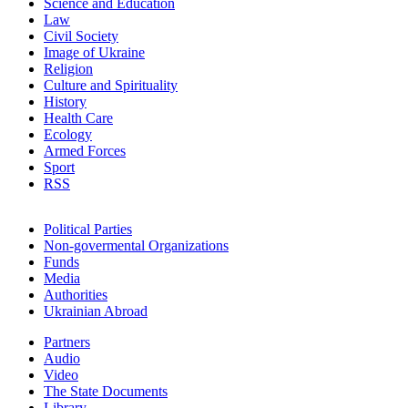
Science and Education
Law
Civil Society
Image of Ukraine
Religion
Culture and Spirituality
History
Health Care
Ecology
Armed Forces
Sport
RSS
Political Parties
Non-govermental Organizations
Funds
Мedia
Authorities
Ukrainian Abroad
Partners
Audio
Video
The State Documents
Library