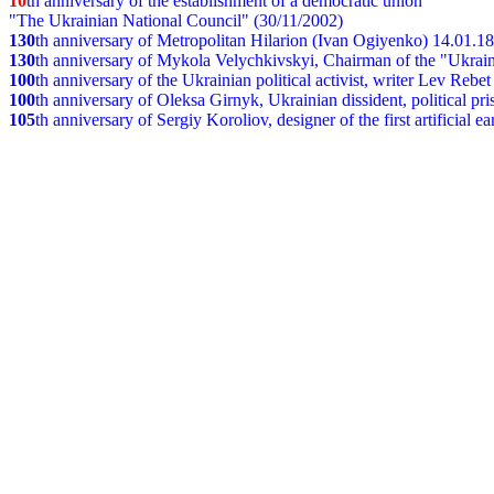
10
th anniversary of the establishment of a democratic union
"The Ukrainian National Council" (30/11/2002)
130
th
anniversary of Metropolitan Hilarion (Ivan Ogiyenko) 14.01.1
130
th anniversary of Mykola Velychkivskyi, Chairman of the "Ukrain
100
th anniversary of the Ukrainian political activist, writer Lev Reb
100
th anniversary of Oleksa Girnyk, Ukrainian dissident, political p
105
th anniversary of Sergiy Koroliov, designer of the first artificial 