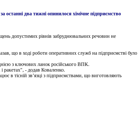
 за останні два тижні опинилося хімічне підприємство
вищень допустимих рівнів забруднювальних речовин не
казав, що в ході роботи оперативних служб на підприємстві було
однією з ключових ланок російського ВПК.
і ракетах", - додав Коваленко.
цює в тісній зв’язці з підприємствами, що виготовляють