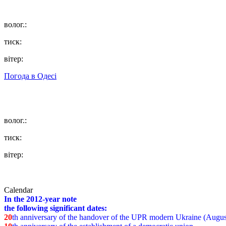
волог.:
тиск:
вітер:
Погода в
Одесі
волог.:
тиск:
вітер:
Calendar
In the 2012-year note
the following significant dates:
20
th anniversary of the handover of the UPR modern Ukraine (Augus