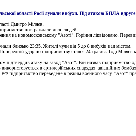
льської області Росії лунали вибухи. Під атакою БПЛА вдруге
ласті Дмитро Міляєв.
підприємство постраждали двоє людей.
ряння на новомосковському "Азоті". Горіння ліквідовано. Пере
ли близько 23:35. Жителі чули від 5 до 8 вибухів над містом.
Попередній удар по підприємству стався 24 травня. Тоді Міляєв 
ом підтвердив атаку на завод "Азот". Він назвав підприємство 
використовується в артилерійських снарядах, авіаційних бомбах 
 РФ підприємство переведене в режим воєнного часу. "Азот" пра