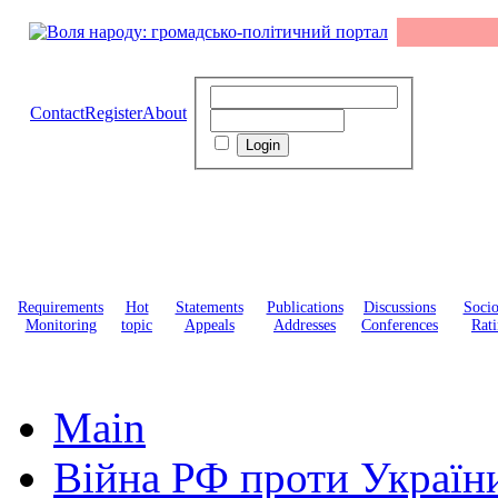
Contact
Register
About
Requirements
Hot
Statements
Publications
Discussions
Soci
Monitoring
topic
Appeals
Addresses
Conferences
Rati
Main
Війна РФ проти Україн