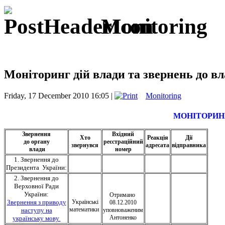
Monitoring
Моніторинг дій влади та звернень до в
Friday, 17 December 2010 16:05 |
Monitoring
МОНІТОРИН
Звернення
Вхідний
Хто
Реакція
Дії
до органу
реєстраційний
звернувся
адресата
відправника
влади
номер
1. Звернення до
Президента України:
2. Звернення до
Верховної Ради
України:
Отримано
Звернення з приводу
Українські
08.12.2010
математики
наступу на
уповноваженим
Антоненко
українську мову