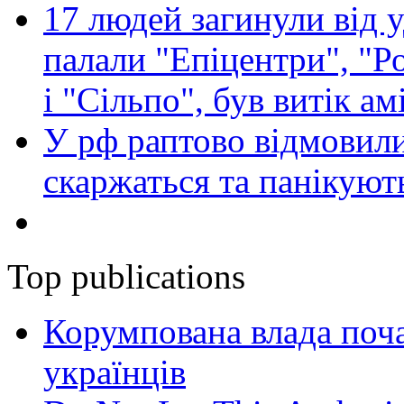
17 людей загинули від у
палали "Епіцентри", "Р
і "Сільпо", був витік ам
У рф раптово відмовили
скаржаться та панікуют
Top publications
Корумпована влада поча
українців