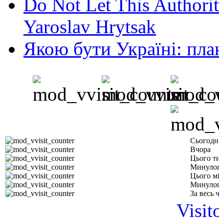
Do Not Let This Authorit
Yaroslav Hrytsak
Якою бути Україні: пла
Сьогодн
Вчора
Цього т
Минулог
Цього м
Минулог
За весь 
Visit