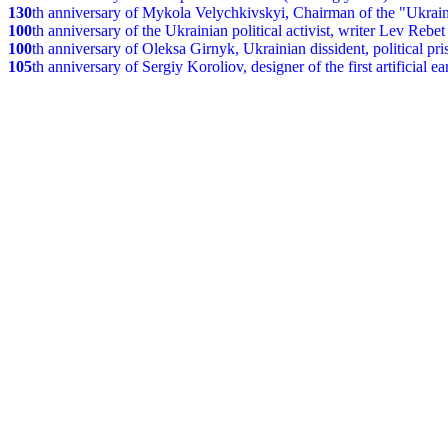
130
th anniversary of Mykola Velychkivskyi, Chairman of the "Ukrain
100
th anniversary of the Ukrainian political activist, writer Lev Reb
100
th anniversary of Oleksa Girnyk, Ukrainian dissident, political p
105
th anniversary of Sergiy Koroliov, designer of the first artificial 