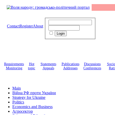
Contact
Register
About
Requirements
Hot
Statements
Publications
Discussions
Soci
Monitoring
topic
Appeals
Addresses
Conferences
Rati
Main
Війна РФ проти України
Strategy for Ukraine
Politics
Economics and Business
Агросектор