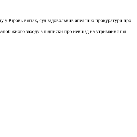
ду у Кірові, відтак, суд задовольнив апеляцію прокуратури про
апобіжного заходу з підписки про невиїзд на утримання під