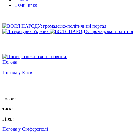
Useful links
Погода
Погода у
Києві
волог.:
тиск:
вітер:
Погода у
Сімферополі