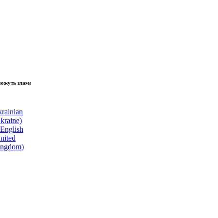
 зламати волю народу, - Президент України Володимир Зеленський