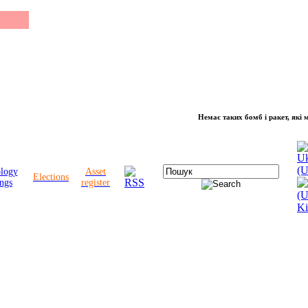
Немає таких бомб і ракет, які можуть
ology
Asset
Elections
ngs
register