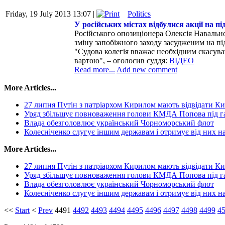
Friday, 19 July 2013 13:07 |
Politics
У російських містах відбулися акції на п
Російського опозиціонера Олексія Навальног
зміну запобіжного заходу засудженим на пі
"Судова колегія вважає необхідним скасува
вартою", – оголосив суддя:
ВІДЕО
Read more...
Add new comment
More Articles...
27 липня Путін з патріархом Кирилом мають відвідати Ки
Уряд збільшує повноваження голови КМДА Попова під г
Влада обезголовлює український Чорноморський флот
Колесніченко слугує іншим державам і отримує від них н
More Articles...
27 липня Путін з патріархом Кирилом мають відвідати Ки
Уряд збільшує повноваження голови КМДА Попова під г
Влада обезголовлює український Чорноморський флот
Колесніченко слугує іншим державам і отримує від них н
<<
Start
<
Prev
4491
4492
4493
4494
4495
4496
4497
4498
4499
4