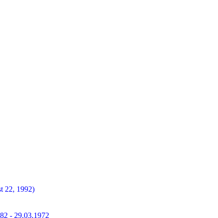
t 22, 1992)
882 - 29.03.1972