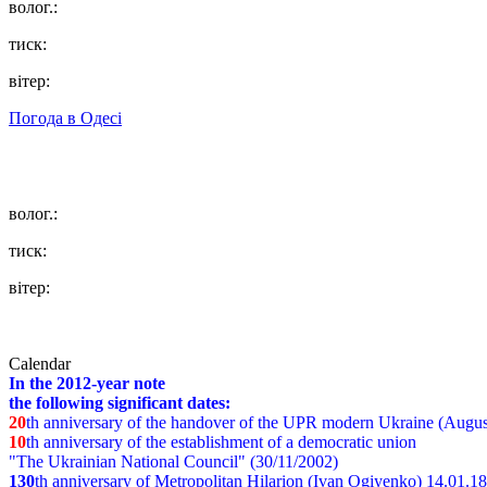
волог.:
тиск:
вітер:
Погода в
Одесі
волог.:
тиск:
вітер:
Calendar
In the 2012-year note
the following significant dates:
20
th anniversary of the handover of the UPR modern Ukraine (Augus
10
th anniversary of the establishment of a democratic union
"The Ukrainian National Council" (30/11/2002)
130
th
anniversary of Metropolitan Hilarion (Ivan Ogiyenko) 14.01.1