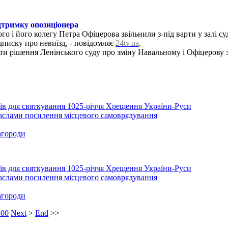
ідтримку опозиціонера
о і його колегу Петра Офіцерова звільнили з-під варти у залі су
дписку про невиїзд, - повідомляє
24tv.ua
.
ти рішення Ленінського суду про зміну Навальному і Офіцерову з
їв для святкування 1025-річчя Хрещення України-Руси
аслами посилення місцевого самоврядування
агороди
їв для святкування 1025-річчя Хрещення України-Руси
аслами посилення місцевого самоврядування
агороди
500
Next
>
End
>>