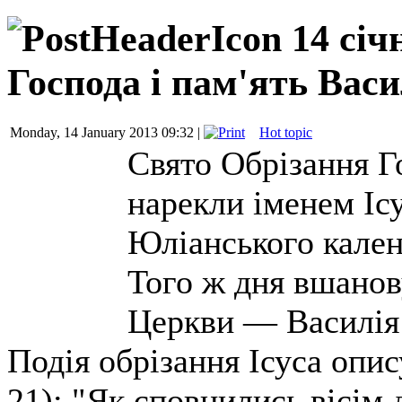
14 січ
Господа і пам'ять Вас
Monday, 14 January 2013 09:32 |
Hot topic
Свято Обрізання Г
нарекли іменем Іс
Юліанського календ
Того ж дня вшанов
Церкви — Василія
Подія обрізання Ісуса опис
21): "Як сповнились вісім 