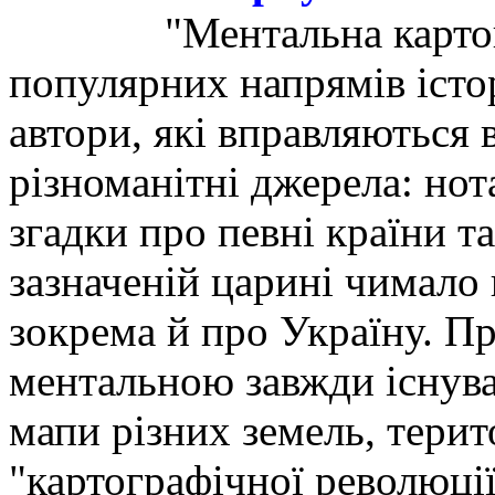
"Ментальна картог
популярних напрямів істо
автори, які вправляються 
різноманітні джерела: но
згадки про певні країни та
зазначеній царині чимало 
зокрема й про Україну. Пр
ментальною завжди існува
мапи різних земель, терито
"картографічної революції