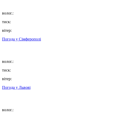
волог.:
тиск:
вітер:
Погода у
Сімферополі
волог.:
тиск:
вітер:
Погода у
Львові
волог.: