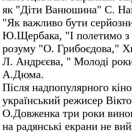
як "Діти Ванюшина" С. Най
"Як важливо бути серйозни
Ю.Щербака, "І полетимо з 
розуму "О. Грибоєдова," 
Л. Андрєєва, " Молоді рок
А.Дюма.
Після надпопулярного кіно
український режисер Віктор
О.Довженка три роки вино
на радянські екрани не ви