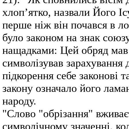
хлоп’ятко, назвали Його Іс
перше ніж він почався в ло
було законом на знак союз
нащадками: Цей обряд мав 
символізував зарахування д
підкорення себе законові 
закону означало його лама
народу.
"Слово "обрізання" вживаєт
символічному значенні, ко