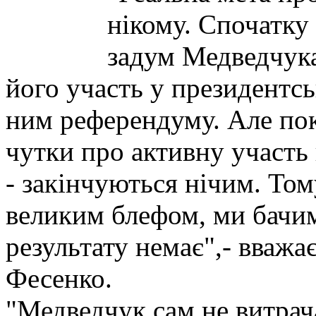
нікому. Спочатку
задум Медведчука
його участь у президентс
ним референдуму. Але поки
чутки про активну участь в
- закінчуються нічим. Том
великим блефом, ми бачим
результату немає",- вваж
Фесенко.
"Медведчук сам не витрач