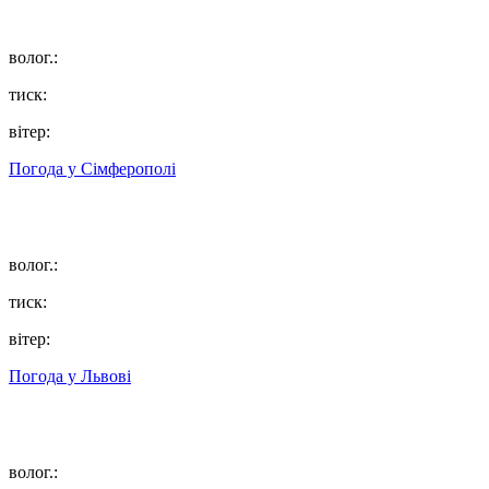
волог.:
тиск:
вітер:
Погода у
Сімферополі
волог.:
тиск:
вітер:
Погода у
Львові
волог.: