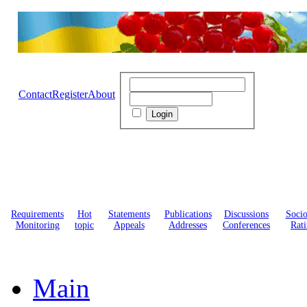
Contact
Register
About
Requirements
Hot
Statements
Publications
Discussions
Soci
Monitoring
topic
Appeals
Addresses
Conferences
Rati
Main