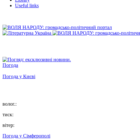
Useful links
Погода
Погода у
Києві
волог.:
тиск:
вітер:
Погода у
Сімферополі