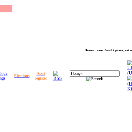
Немає таких бомб і ракет, які можуть 
ology
Asset
Elections
ngs
register