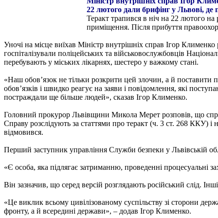
Міністр внутрішніх справ Ігор Кли
22 лютого дали брифінг у Львові, де 
Теракт трапився в ніч на 22 лютого н
приміщення. Після прибуття правоохор
Уночі на місце виїхав Міністр внутрішніх справ Ігор Клименко 
госпіталізували поліцейських та військовослужбовців Націонал
перебувають у міських лікарнях, шестеро у важкому стані.
«Наш обовʼязок не тільки розкрити цей злочин, а й поставити 
обовʼязків і швидко реагує на заяви і повідомлення, які поступ
постраждали ще більше людей», сказав Ігор Клименко.
Головний прокурор Львівщини Микола Мерет розповів, що справу
Справу розслідують за статтями про теракт (ч. 3 ст. 268 ККУ) 
відмовився.
Перший заступник управління Служби безпеки у Львівській обл
«Є особа, яка підлягає затриманню, проведенні процесуальні зах
Він зазначив, що серед версій розглядають російський слід. Інші
«Це виклик всьому цивілізованому суспільству зі сторони держави
фронту, а й всередині держави», – додав Ігор Клименко.