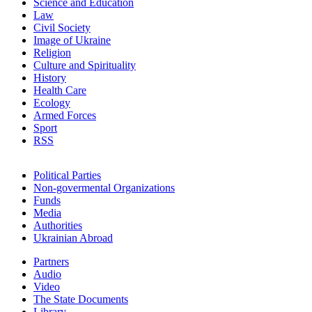
Science and Education
Law
Civil Society
Image of Ukraine
Religion
Culture and Spirituality
History
Health Care
Ecology
Armed Forces
Sport
RSS
Political Parties
Non-govermental Organizations
Funds
Мedia
Authorities
Ukrainian Abroad
Partners
Audio
Video
The State Documents
Library