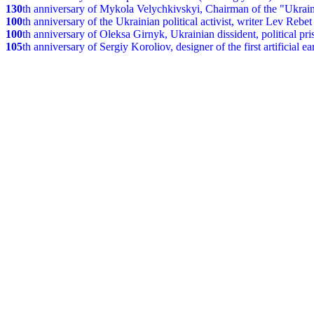
130
th anniversary of Mykola Velychkivskyi, Chairman of the "Ukrain
100
th anniversary of the Ukrainian political activist, writer Lev Reb
100
th anniversary of Oleksa Girnyk, Ukrainian dissident, political p
105
th anniversary of Sergiy Koroliov, designer of the first artificial 