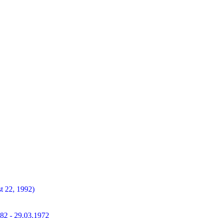
t 22, 1992)
882 - 29.03.1972