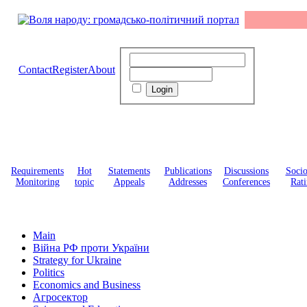
Contact
Register
About
Requirements
Hot
Statements
Publications
Discussions
Soci
Monitoring
topic
Appeals
Addresses
Conferences
Rati
Main
Війна РФ проти України
Strategy for Ukraine
Politics
Economics and Business
Агросектор