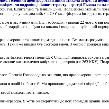
менко, головний прокурор Львівщини Микола Мерет та перш
повідомили подробиці нічного теракту в центрі Львова та назв
а розі вул. Шпитальної та Данилишина. Поліцейські отримали по
онців пролунало два вибухи. СБУ кваліфікувала інцидент як тера
разом із заступниками. Під час брифінгу вранці 22 лютого він ро
ьної гвардії, які прибули на виклик і охороняли публічний поря
правоохоронців та інших громадян на ноги. Всі мають розуміти,
ають. Такий же виклик був сьогодні вночі. З метою перевірки вик
 за фактом теракту веде СБУ. Слідчі дії тривають, зокрема пра
і незаконне виготовлення вибухових пристроїв (ст. 263 ККУ). Под
асті Олексій Голобородько зазначив, що правоохоронці встановл
оди в одній із областей. Ми проводимо додаткові слідчі дії, щоб
 версії повідомляють пізніше.
-агресора. Я хотів би звернутись до всіх громадян країни, щоб вс