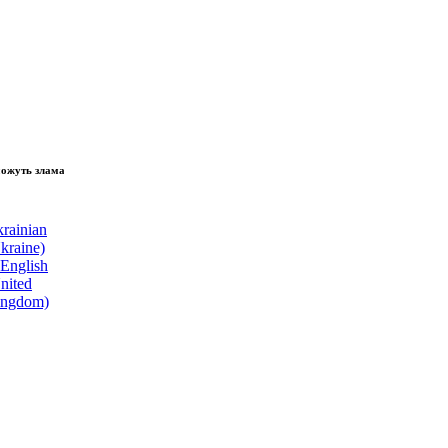
зламати волю народу, - Президент України Володимир Зеленський