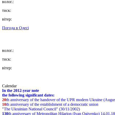
волог.:
тиск:
вітер:
Погода в
Одесі
волог.:
тиск:
вітер:
Calendar
In the 2012-year note
the following significant dates:
20
th anniversary of the handover of the UPR modern Ukraine (Augus
10
th anniversary of the establishment of a democratic union
"The Ukrainian National Council" (30/11/2002)
130
th
anniversary of Metropolitan Hilarion (Ivan Ogiyenko) 14.01.1