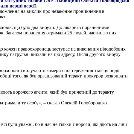
ий заступник голови СБУ Львівщини Олексій Голобородько
али перші версії.
відомлення на виклик про незаконне проникнення в
кт.
зповів, що було два вибухи. До лікарні з пораненнями
док. Загалом поранення отримали 25 людей, частина з них
 що кожен правоохоронець заступає на виконання цілодобових
лику патрульні виїхали на цю адресу. Після другого вибуху
воохоронці вилучають камери спостереження з місця події.
робиці того, як був організований теракт, прокурор розкривати
юють ворожого агента, який був причетний до теракту.
 затримали ту особу», – сказав Олексій Голобородько.
і були уважні, бо в нас не тільки є вороги, які діють на лінії