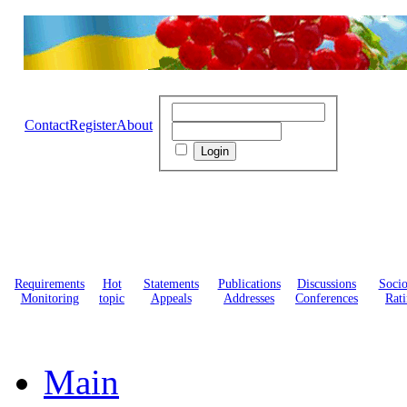
Contact
Register
About
Requirements
Hot
Statements
Publications
Discussions
Soci
Monitoring
topic
Appeals
Addresses
Conferences
Rati
Main