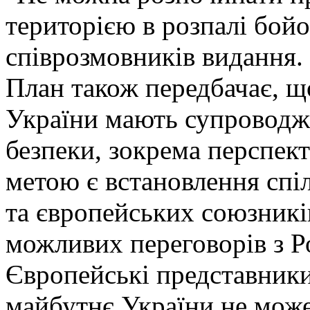
територією в розпалі бойов
співрозмовників видання.
План також передбачає, що
України мають супроводжу
безпеки, зокрема перспе
метою є встановлення спіл
та європейських союзників
можливих переговорів з Р
Європейські представники
майбутнє України не може 