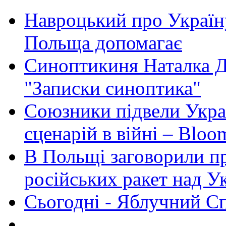
Навроцький про Україну
Польща допомагає
Синоптикиня Наталка Д
"Записки синоптика"
Союзники підвели Укра
сценарій в війні – Bloo
В Польщі заговорили п
російських ракет над У
Сьогодні - Яблучний Спа