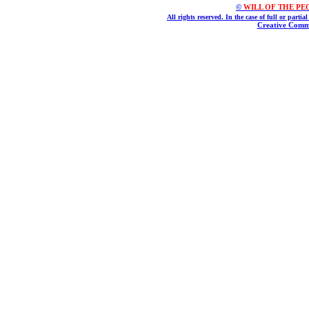
©
WILL OF THE PEOPL
All rights reserved. In the case of full or parti
Creative Commo