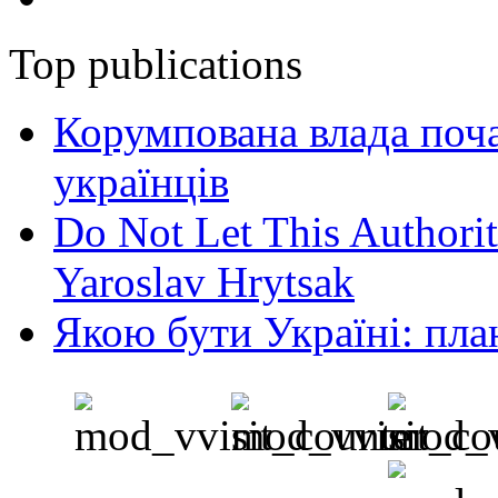
Top publications
Корумпована влада поча
українців
Do Not Let This Authorit
Yaroslav Hrytsak
Якою бути Україні: пла