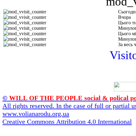
Сьогодн
Вчора
Цього т
Минулог
Цього м
Минулог
За весь 
Visit
©
WILL OF THE PEOPLE social & polical po
All rights reserved. In the case of full or partial
www.volianarodu.org.ua
Creative Commons Attribution 4.0 International