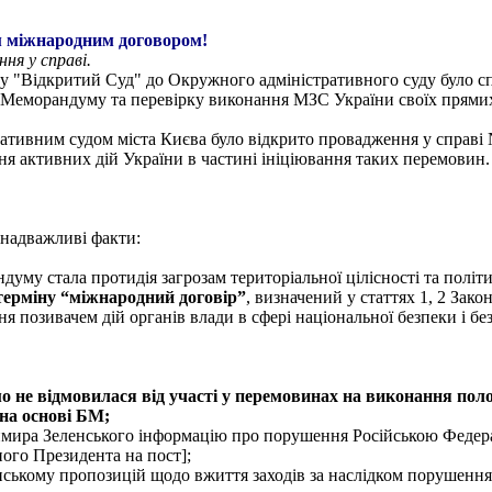
 міжнародним договором!
ня у справі.
у "Відкритий Суд" до Окружного адміністративного суду було с
 Меморандуму та перевірку виконання МЗС України своїх прямих ф
ативним судом міста Києва було відкрито провадження у справі №
я активних дій України в частині ініціювання таких перемовин.
 надважливі факти:
му стала протидія загрозам територіальної цілісності та політи
ерміну “міжнародний договір”
, визначений у статтях 1, 2 Зак
позивачем дій органів влади в сфері національної безпеки і бе
 не відмовилася від участі у перемовинах на виконання по
 на основі БМ;
ира Зеленського інформацію про порушення Російською Федераці
ного Президента на пост];
ькому пропозицій щодо вжиття заходів за наслідком порушення 