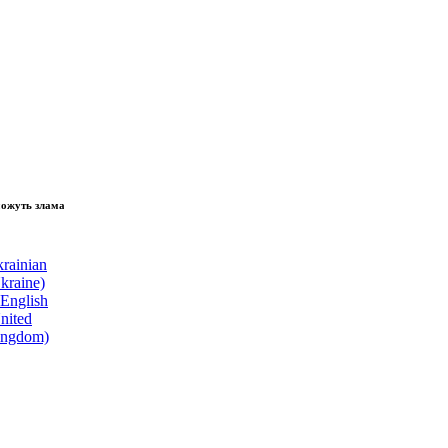
зламати волю народу, - Президент України Володимир Зеленський