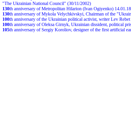
"The Ukrainian National Council" (30/11/2002)
130
th
anniversary of Metropolitan Hilarion (Ivan Ogiyenko) 14.01.1
130
th anniversary of Mykola Velychkivskyi, Chairman of the "Ukrain
100
th anniversary of the Ukrainian political activist, writer Lev Reb
100
th anniversary of Oleksa Girnyk, Ukrainian dissident, political p
105
th anniversary of Sergiy Koroliov, designer of the first artificial 