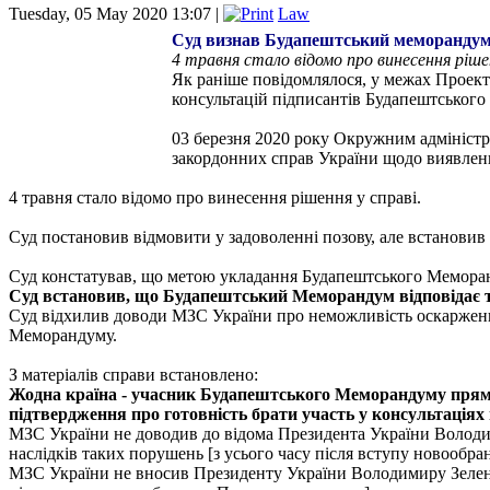
Tuesday, 05 May 2020 13:07 |
Law
Cуд визнав Будапештський меморандум
4 травня стало відомо про винесення рішен
Як раніше повідомлялося, у межах Проект
консультацій підписантів Будапештського
03 березня 2020 року Окружним адміністр
закордонних справ України щодо виявленн
4 травня стало відомо про винесення рішення у справі.
Суд постановив відмовити у задоволенні позову, але встановив
Суд констатував, що метою укладання Будапештського Меморанду
Суд встановив, що Будапештський Меморандум відповідає т
Суд відхилив доводи МЗС України про неможливість оскарження 
Меморандуму.
З матеріалів справи встановлено:
Жодна країна - учасник Будапештського Меморандуму прямо
підтвердження про готовність брати участь у консультаціях
МЗС України не доводив до відома Президента України Володим
наслідків таких порушень [з усього часу після вступу новообра
МЗС України не вносив Президенту України Володимиру Зеленс