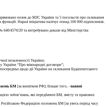
прямовано позов до МЗС України та 5 посольств про скликання
ункцій. Наразі ініціатива налічує понад 100 000 підписників.
 640/4576/20 та витребувано докази від Міністерства
чної незалежності України;
ону України “Про міжнародні договори”;
зпосередньо щодо дії України на скликання Будапештського
ложень БМ
[за винятком РФ]; більше того, -
наявні
єю зобов’язань, які передбачені БМ, змісту та правових
Російською Федерацією положень БМ [за увесь період часу