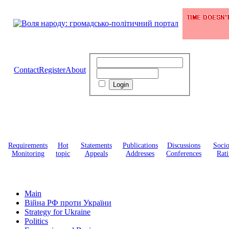
Contact
Register
About
Requirements
Hot
Statements
Publications
Discussions
Soci
Monitoring
topic
Appeals
Addresses
Conferences
Rati
Main
Війна РФ проти України
Strategy for Ukraine
Politics