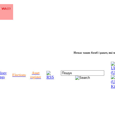
Немає таких бомб і ракет, які можуть 
ology
Asset
Elections
ngs
register