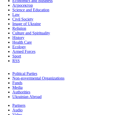
Economics and Business
Агросектор
Science and Education
Law
Civil Society
Image of Ukraine
Religion
Culture and Spirituality
History
Health Care
Ecology
Armed Forces
Sport
RSS
Political Parties
Non-govermental Organizations
Funds
Мedia
Authorities
Ukrainian Abroad
Partners
Audio
Video