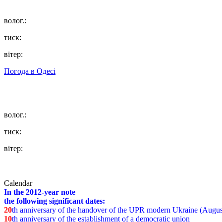
волог.:
тиск:
вітер:
Погода в
Одесі
волог.:
тиск:
вітер:
Calendar
In the 2012-year note
the following significant dates:
20
th anniversary of the handover of the UPR modern Ukraine (Augus
10
th anniversary of the establishment of a democratic union