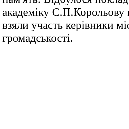
академіку С.П.Корольову н
взяли участь керівники мі
громадськості.