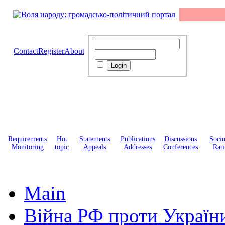
Contact
Register
About
Requirements
Hot
Statements
Publications
Discussions
Soci
Monitoring
topic
Appeals
Addresses
Conferences
Rati
Main
Війна РФ проти Україн