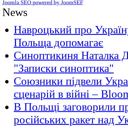
Joomla SEO powered by JoomSEF
News
Навроцький про Україну
Польща допомагає
Синоптикиня Наталка Д
"Записки синоптика"
Союзники підвели Укра
сценарій в війні – Bloo
В Польщі заговорили п
російських ракет над У