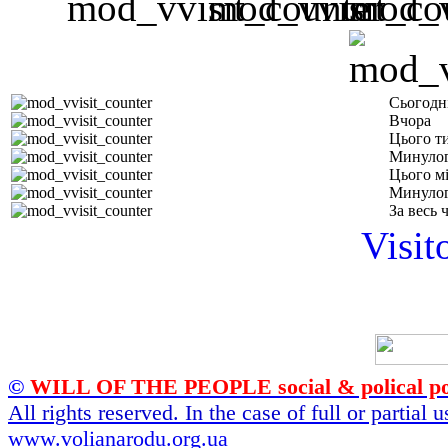
Сьогодн
Вчора
Цього т
Минулог
Цього м
Минулог
За весь 
Visit
©
WILL OF THE PEOPLE social & polical po
All rights reserved. In the case of full or partial
www.volianarodu.org.ua