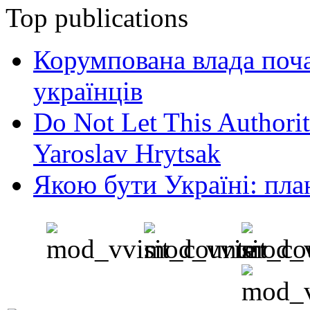
Top publications
Корумпована влада поча
українців
Do Not Let This Authorit
Yaroslav Hrytsak
Якою бути Україні: пла