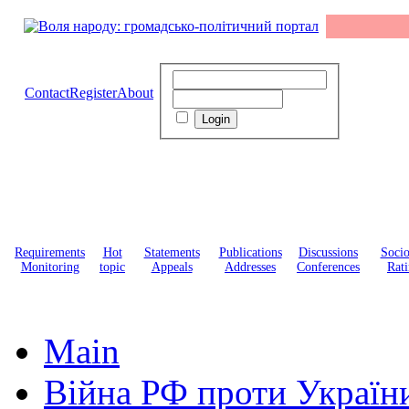
Contact
Register
About
Requirements
Hot
Statements
Publications
Discussions
Soci
Monitoring
topic
Appeals
Addresses
Conferences
Rati
Main
Війна РФ проти Україн