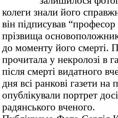
залишилося фотог
колеги знали його справжн
він підписував “професор 
прізвища основоположник
до моменту його смерті. 
прочитала у некролозі в г
після смерті видатного вче
дня всі ранкові газети н
опублікували портрет досі
радянського вченого.