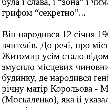
була і слава, і “зона” і ч
грифом “секретно”...
Він народився 12 січня 19
вчителів. До речі, про м
Житомир усім стало відом
змусило місцевих чиновни
будинку, де народився ге
річну матір Корольова - 
(Москаленко), яка й указа