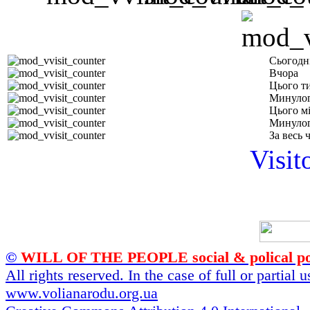
Сьогодн
Вчора
Цього т
Минулог
Цього м
Минулог
За весь 
Visit
©
WILL OF THE PEOPLE social & polical po
All rights reserved. In the case of full or partial
www.volianarodu.org.ua