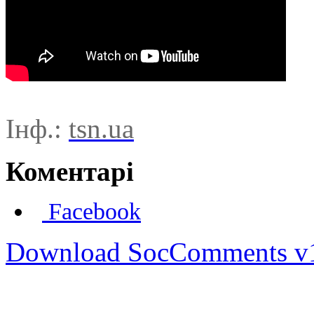
Інф.:
tsn.ua
Коментарі
Facebook
Download SocComments v