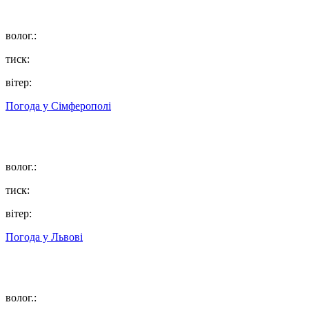
волог.:
тиск:
вітер:
Погода у
Сімферополі
волог.:
тиск:
вітер:
Погода у
Львові
волог.: