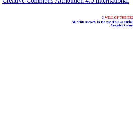
Creative Commons Attribution 4.0 International
©
WILL OF THE PEOPL
All rights reserved. In the case of full or parti
Creative Commo