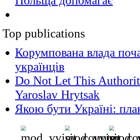
Польща допомагає
Top publications
Корумпована влада поча
українців
Do Not Let This Authorit
Yaroslav Hrytsak
Якою бути Україні: пла