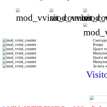
Сьогодн
Вчора
Цього т
Минулог
Цього м
Минулог
За весь 
Visit