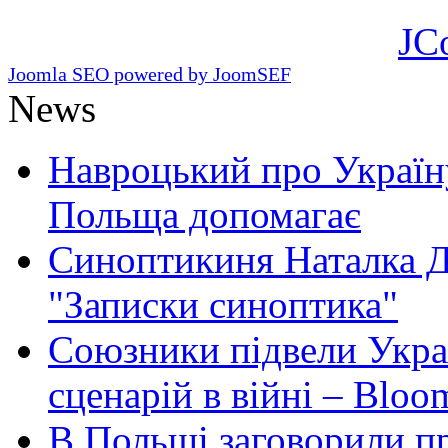
JC
Joomla SEO powered by JoomSEF
News
Навроцький про Україну
Польща допомагає
Синоптикиня Наталка Д
"Записки синоптика"
Союзники підвели Укра
сценарій в війні – Bloo
В Польщі заговорили п