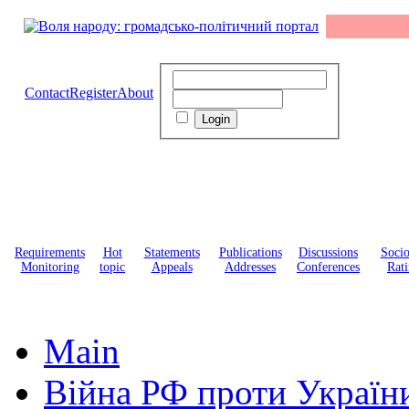
Contact
Register
About
Requirements
Hot
Statements
Publications
Discussions
Soci
Monitoring
topic
Appeals
Addresses
Conferences
Rati
Main
Війна РФ проти Україн