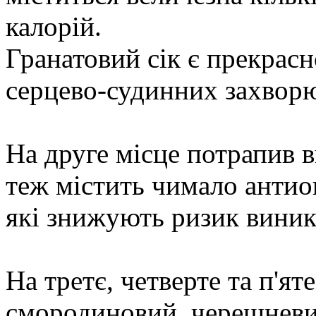
калорій.
Гранатовий сік є прекрас
серцево-судинних захвор
На друге місце потрапив в
теж містить чимало антио
які знижують ризик виник
На третє, четверте та п'я
смородиновий, черешневи