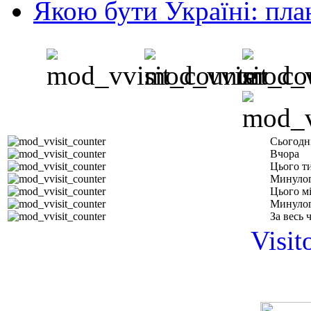
Якою бути Україні: пла
Сьогодн
Вчора
Цього т
Минулог
Цього м
Минулог
За весь 
Visit