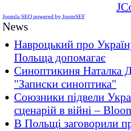
JC
Joomla SEO powered by JoomSEF
News
Навроцький про Україну
Польща допомагає
Синоптикиня Наталка Д
"Записки синоптика"
Союзники підвели Укра
сценарій в війні – Bloo
В Польщі заговорили п