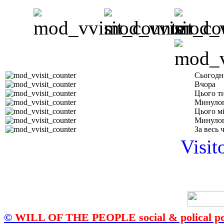
Сьогодн
Вчора
Цього т
Минулог
Цього м
Минулог
За весь 
Visit
©
WILL OF THE PEOPLE social & polical po