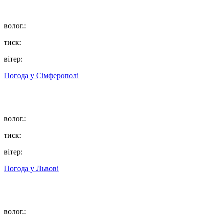
волог.:
тиск:
вітер:
Погода у
Сімферополі
волог.:
тиск:
вітер:
Погода у
Львові
волог.: