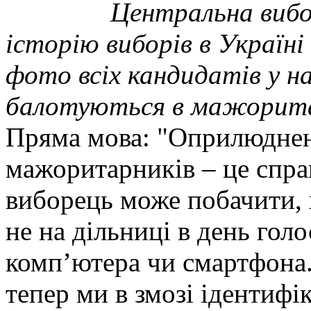
Центральна вибо
історію виборів в Україн
фото всіх кандидатів у н
балотуються в мажорита
Пряма мова: "Оприлюднен
мажоритарників – це спр
виборець може побачити, х
не на дільниці в день голо
комп’ютера чи смартфона.
тепер ми в змозі ідентифі