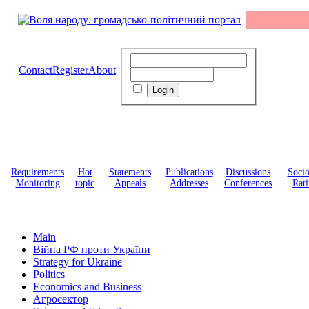
Contact
Register
About
Requirements
Hot
Statements
Publications
Discussions
Soci
Monitoring
topic
Appeals
Addresses
Conferences
Rati
Main
Війна РФ проти України
Strategy for Ukraine
Politics
Economics and Business
Агросектор