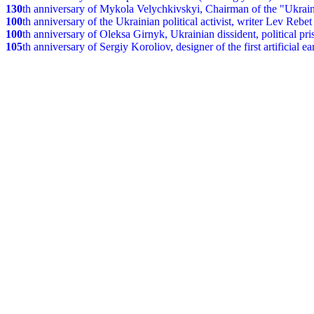
130
th anniversary of Mykola Velychkivskyi, Chairman of the "Ukrain
100
th anniversary of the Ukrainian political activist, writer Lev Reb
100
th anniversary of Oleksa Girnyk, Ukrainian dissident, political p
105
th anniversary of Sergiy Koroliov, designer of the first artificial 