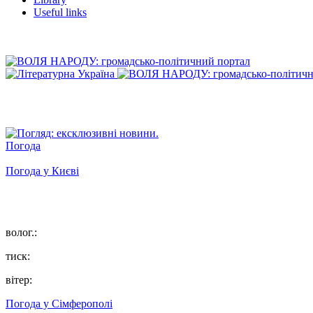
Useful links
Погода
Погода у
Києві
волог.:
тиск:
вітер:
Погода у
Сімферополі