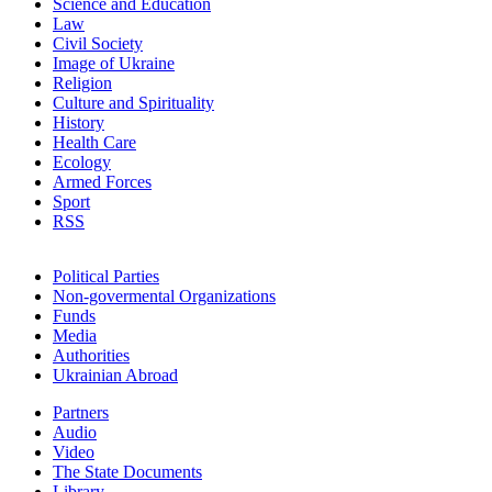
Science and Education
Law
Civil Society
Image of Ukraine
Religion
Culture and Spirituality
History
Health Care
Ecology
Armed Forces
Sport
RSS
Political Parties
Non-govermental Organizations
Funds
Мedia
Authorities
Ukrainian Abroad
Partners
Audio
Video
The State Documents
Library