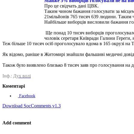
Майже 5% виборців голосували не на виб
Про це свідчать дані ЦВК.
Таким чином бажання голосувати за місцем
21мільйонів 765 тисяч 639 людини. Таким ч
Найбільше виборців висловили бажання гол
Ще понад 10 тисяч виборців проголосувало
чоловік серетаря Київради Галини Гереги, 
Теж більше 10 тисяч осіб проголосувало вдома в 165 окрузі на
Як відомо, раніше в Житомирі знайшли фальшиві медичні довідк
Також було виявлено близько 8 тисяч заяв про голосування на 
Інф.:
Дух волі
Коментарі
Facebook
Download SocComments v1.3
Add comment