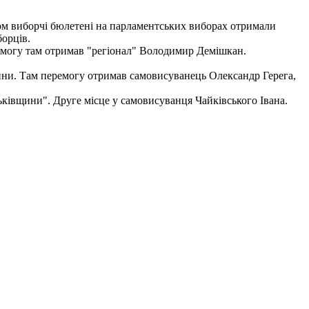
лом виборчі бюлетені на парламентських виборах отримали
борців.
ремогу там отримав "регіонал" Володимир Демішкан.
ини. Там перемогу отримав самовисуванець Олександр Герега,
ьківщини". Друге місце у самовисуванця Чайківського Івана.