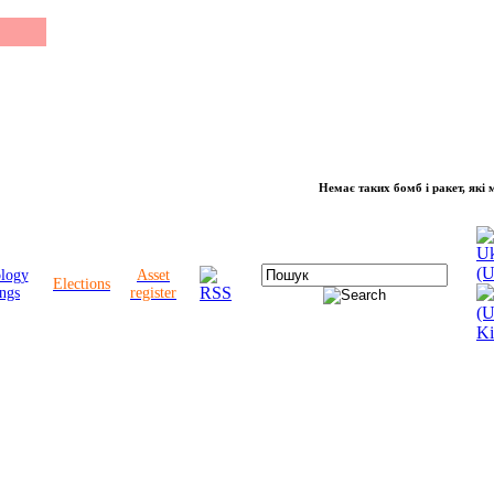
Немає таких бомб і ракет, які можут
ology
Asset
Elections
ngs
register