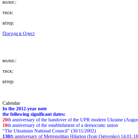
волог.:
тиск:
вітер:
Погода в
Одесі
волог.:
тиск:
вітер:
Calendar
In the 2012-year note
the following significant dates:
20
th anniversary of the handover of the UPR modern Ukraine (Augus
10
th anniversary of the establishment of a democratic union
"The Ukrainian National Council" (30/11/2002)
130
th
anniversary of Metropolitan Hilarion (Ivan Ogiyenko) 14.01.1