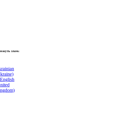
ь зламати волю народу, - Президент України Володимир Зеленський