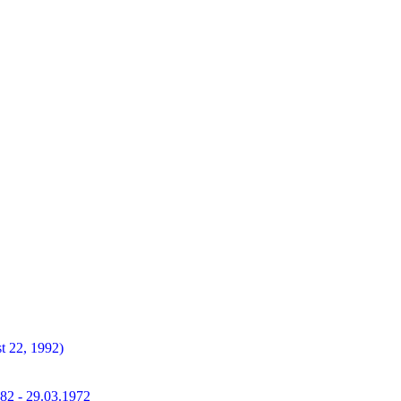
t 22, 1992)
882 - 29.03.1972