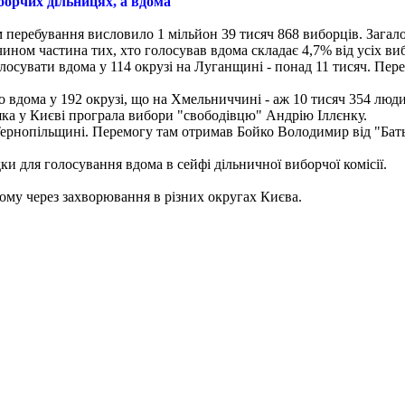
орчих дільницях, а вдома
 перебування висловило 1 мільйон 39 тисяч 868 виборців. Зага
ином частина тих, хто голосував вдома складає 4,7% від усіх ви
осувати вдома у 114 окрузі на Луганщині - понад 11 тисяч. Пе
 вдома у 192 окрузі, що на Хмельниччині - аж 10 тисяч 354 люд
яка у Києві програла вибори "свободівцю" Андрію Іллєнку.
 Тернопільщині. Перемогу там отримав Бойко Володимир від "Бат
и для голосування вдома в сейфі дільничної виборчої комісії.
дому через захворювання в різних округах Києва.