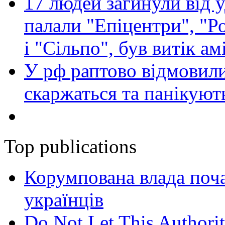
17 людей загинули від у
палали "Епіцентри", "Р
і "Сільпо", був витік ам
У рф раптово відмовили
скаржаться та панікуют
Top publications
Корумпована влада поча
українців
Do Not Let This Authorit