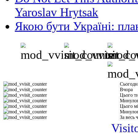
Yaroslav Hrytsak
Якою бути Україні: пла
Сьогодн
Вчора
Цього т
Минулог
Цього м
Минулог
За весь 
Visit