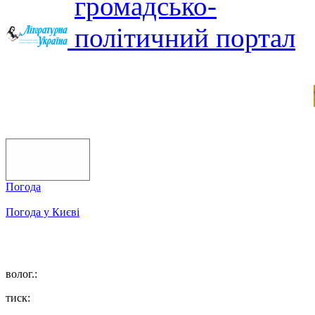
Погода
Погода у
Києві
волог.:
тиск: