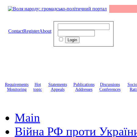
Contact
Register
About
Requirements
Hot
Statements
Publications
Discussions
Soci
Monitoring
topic
Appeals
Addresses
Conferences
Rati
Main
Війна РФ проти Україн