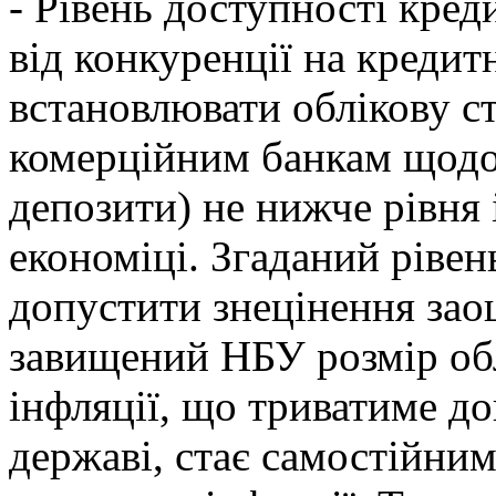
- Рівень доступності кред
від конкуренції на креди
встановлювати облікову ст
комерційним банкам щодо
депозити) не нижче рівня і
економіці. Згаданий рівен
допустити знецінення зао
завищений НБУ розмір обл
інфляції, що триватиме д
державі, стає самостійни