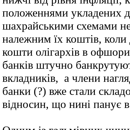
положеннями укладених д
шахрайськими схемами не
належним їх коштів, коли
кошти олігархів в офшори,
банків штучно банкрутую
вкладників, а члени нагл
банки (?) вже стали скла
відносин, що нині панує в 