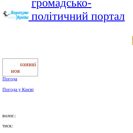
Погода
Погода у
Києві
волог.:
тиск: