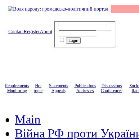
Contact
Register
About
Requirements
Hot
Statements
Publications
Discussions
Soci
Monitoring
topic
Appeals
Addresses
Conferences
Rati
Main
Війна РФ проти Україн