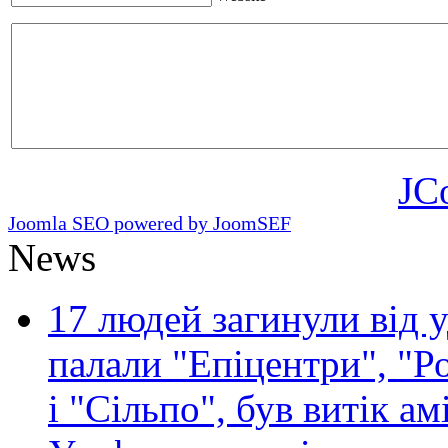
JC
Joomla SEO powered by JoomSEF
News
17 людей загинули від у
палали "Епіцентри", "Р
і "Сільпо", був витік ам