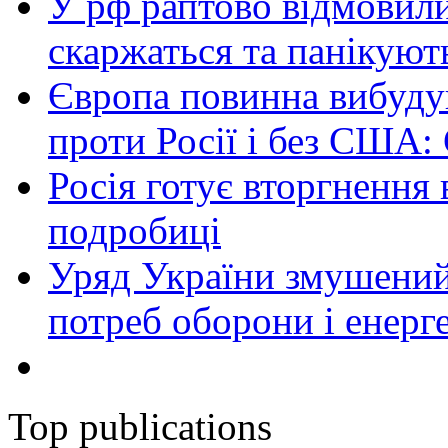
У рф раптово відмовили
скаржаться та панікуют
Європа повинна вибуду
проти Росії і без США:
Росія готує вторгнення 
подробиці
Уряд України змушений
потреб оборони і енер
Top publications