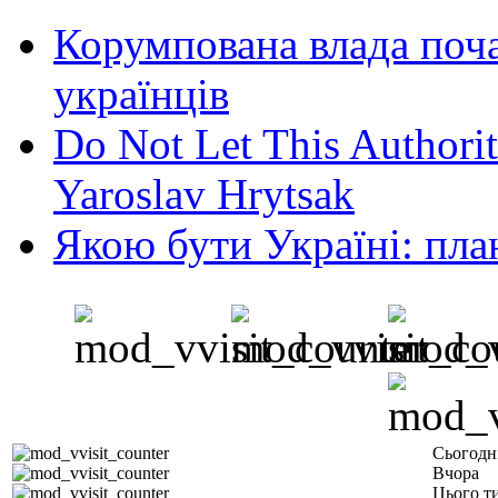
Корумпована влада поча
українців
Do Not Let This Authorit
Yaroslav Hrytsak
Якою бути Україні: пла
Сьогодн
Вчора
Цього т