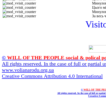
Минулог
Цього м
Минулог
За весь 
Visit
©
WILL OF THE PEOPLE social & polical po
All rights reserved. In the case of full or partial
www.volianarodu.org.ua
Creative Commons Attribution 4.0 International
©
WILL OF THE PEOPL
All rights reserved. In the case of full or parti
Creative Commo