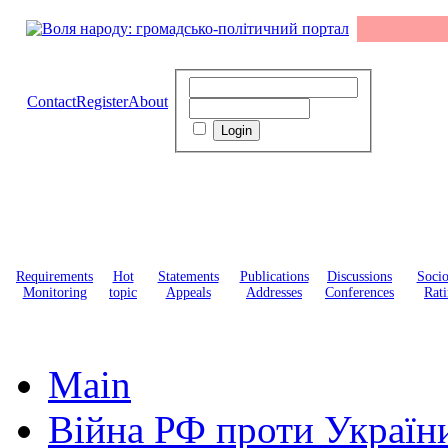
Contact
Register
About
Requirements
Hot
Statements
Publications
Discussions
Soci
Monitoring
topic
Appeals
Addresses
Conferences
Rati
Main
Війна РФ проти Україн