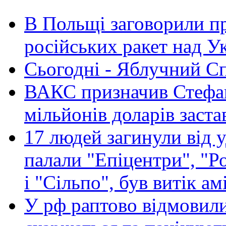
В Польщі заговорили п
російських ракет над У
Сьогодні - Яблучний Спа
ВАКС призначив Стефан
мільйонів доларів заста
17 людей загинули від у
палали "Епіцентри", "Р
і "Сільпо", був витік ам
У рф раптово відмовили