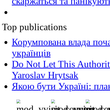
скаржаться та панікуют
Top publications
Корумпована влада поча
українців
Do Not Let This Authorit
Yaroslav Hrytsak
Якою бути Україні: пла