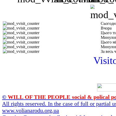
Сьогодн
Вчора
Цього т
Минулог
Цього м
Минулог
За весь 
Visit
©
WILL OF THE PEOPLE social & polical po
All rights reserved. In the case of full or partial
www.volianarodu.org.ua