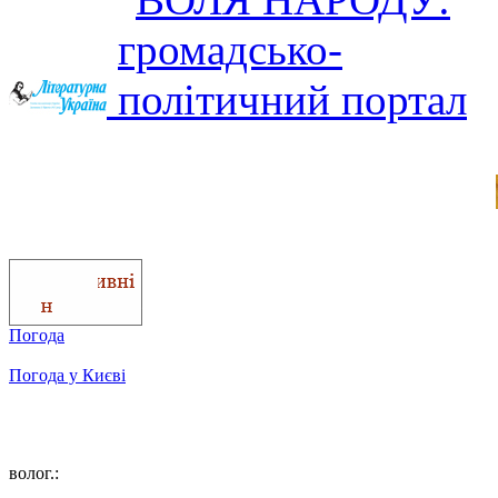
Погода
Погода у
Києві
волог.: