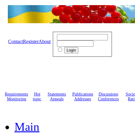
Contact
Register
About
Requirements
Hot
Statements
Publications
Discussions
Soci
Monitoring
topic
Appeals
Addresses
Conferences
Rati
Main