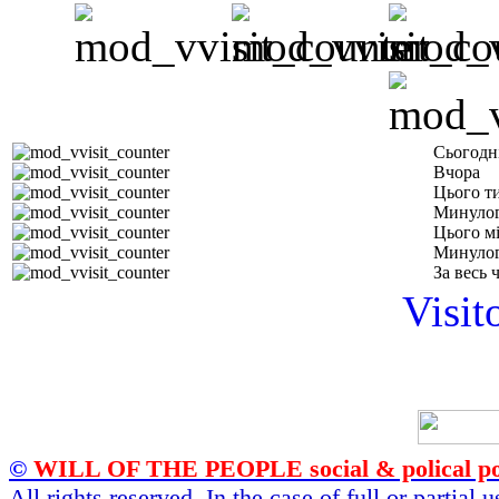
Сьогодн
Вчора
Цього т
Минулог
Цього м
Минулог
За весь 
Visit
©
WILL OF THE PEOPLE social & polical po
All rights reserved. In the case of full or partial