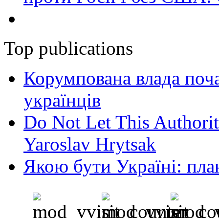
Top publications
Корумпована влада поча
українців
Do Not Let This Authorit
Yaroslav Hrytsak
Якою бути Україні: пла