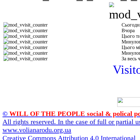
Сьогодн
Вчора
Цього т
Минулог
Цього м
Минулог
За весь 
Visit
©
WILL OF THE PEOPLE social & polical po
All rights reserved. In the case of full or partial
www.volianarodu.org.ua
Creative Commons Attribution 4.0 International