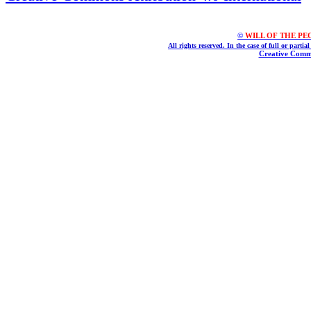
©
WILL OF THE PEOPL
All rights reserved. In the case of full or parti
Creative Commo