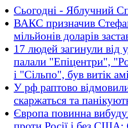
Сьогодні - Яблучний Спа
ВАКС призначив Стефан
мільйонів доларів заста
17 людей загинули від у
палали "Епіцентри", "Р
і "Сільпо", був витік ам
У рф раптово відмовили
скаржаться та панікуют
Європа повинна вибуду
проти Росії і без США: