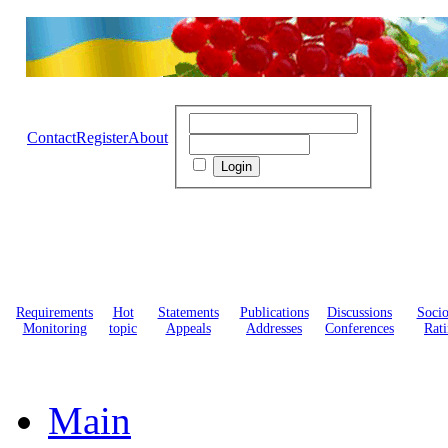
Contact
Register
About
Requirements
Hot
Statements
Publications
Discussions
Soci
Monitoring
topic
Appeals
Addresses
Conferences
Rati
Main