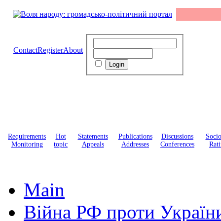
Contact
Register
About
Requirements
Hot
Statements
Publications
Discussions
Soci
Monitoring
topic
Appeals
Addresses
Conferences
Rati
Main
Війна РФ проти Україн