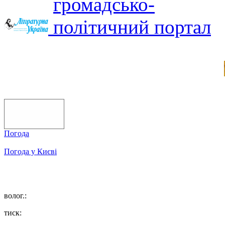
Погода
Погода у
Києві
волог.:
тиск: