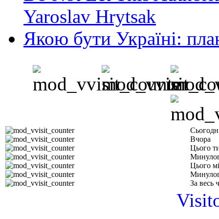
Yaroslav Hrytsak
Якою бути Україні: пла
Сьогодн
Вчора
Цього т
Минулог
Цього м
Минулог
За весь 
Visit