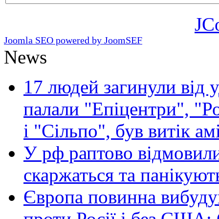
JC
Joomla SEO powered by JoomSEF
News
17 людей загинули від у
палали "Епіцентри", "Р
і "Сільпо", був витік ам
У рф раптово відмовили
скаржаться та панікуют
Європа повинна вибуду
проти Росії і без США: