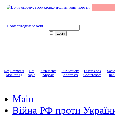
Contact
Register
About
Requirements
Hot
Statements
Publications
Discussions
Soci
Monitoring
topic
Appeals
Addresses
Conferences
Rati
Main
Війна РФ проти Україн