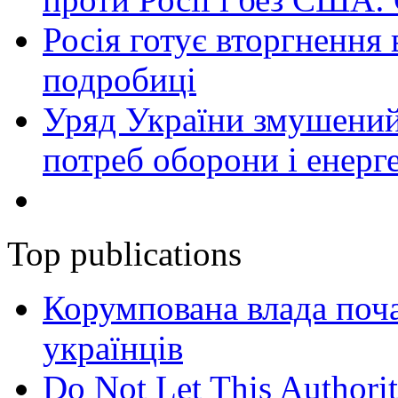
Росія готує вторгнення 
подробиці
Уряд України змушений
потреб оборони і енер
Top publications
Корумпована влада поча
українців
Do Not Let This Authorit