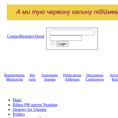
Contact
Register
About
Requirements
Hot
Statements
Publications
Discussions
Soci
Monitoring
topic
Appeals
Addresses
Conferences
Rati
Main
Війна РФ проти України
Strategy for Ukraine
Politics