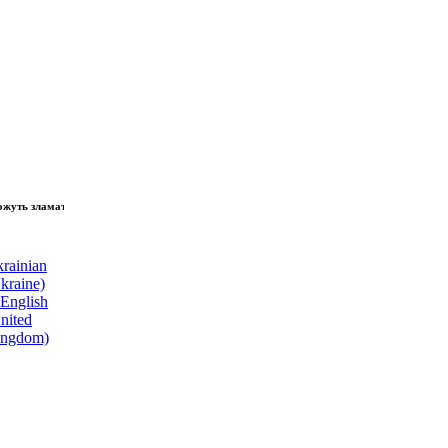
 зламати волю народу, - Президент України Володимир Зеленський