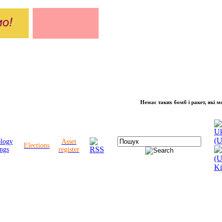
Немає таких бомб і ракет, які можуть
ology
Asset
Elections
ngs
register