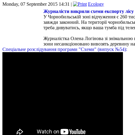
Monday, 07 September 2015 14:31 |
Ecology
Журналісти викрили схеми експорту лісу і
У Чорнобильській зоні відчуження є 260 тися
завжди законний. На території чорнобильськ
треба дивуватись, якщо ваша тумба під тел
Журналістка Олена Логінова зі знімальною г
зони несанкціоновано вивозять деревину на
Спеціальне розслідування програми "Схеми" (випуск №54):