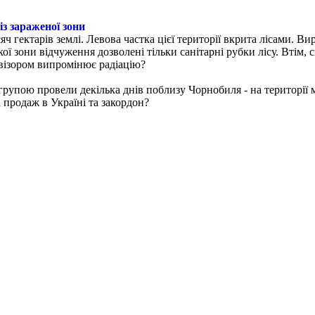
з зараженої зони
ч гектарів землі. Левова частка цієї території вкрита лісами. Ви
ої зони відчуження дозволені тільки санітарні рубки лісу. Втім,
евізором випромінює радіацію?
рупою провели декілька днів поблизу Чорнобиля - на території м
 продаж в Україні та закордон?