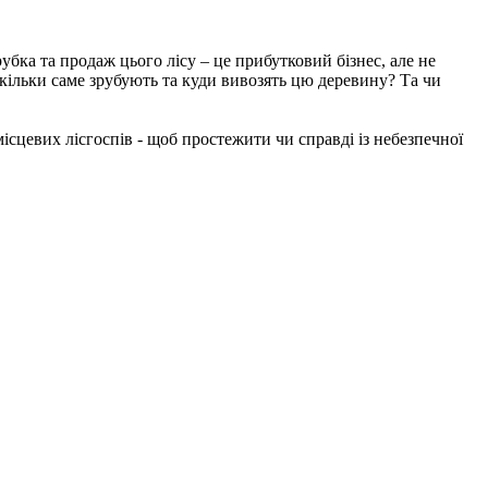
рубка та продаж цього лісу – це прибутковий бізнес, але не
 скільки саме зрубують та куди вивозять цю деревину? Та чи
ісцевих лісгоспів - щоб простежити чи справді із небезпечної