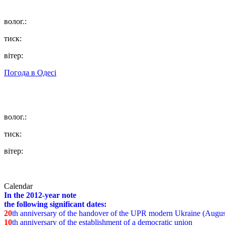
волог.:
тиск:
вітер:
Погода в
Одесі
волог.:
тиск:
вітер:
Calendar
In the 2012-year note
the following significant dates:
20
th anniversary of the handover of the UPR modern Ukraine (Augus
10
th anniversary of the establishment of a democratic union