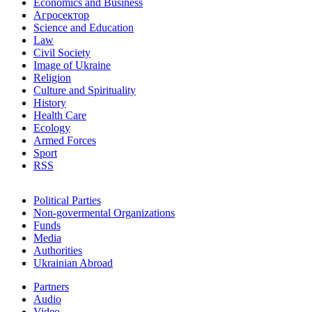
Economics and Business
Агросектор
Science and Education
Law
Civil Society
Image of Ukraine
Religion
Culture and Spirituality
History
Health Care
Ecology
Armed Forces
Sport
RSS
Political Parties
Non-govermental Organizations
Funds
Мedia
Authorities
Ukrainian Abroad
Partners
Audio
Video