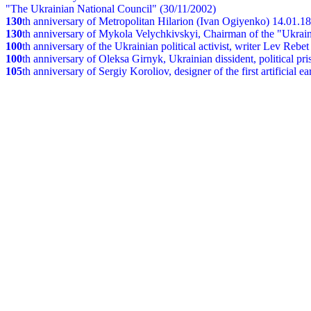
"The Ukrainian National Council" (30/11/2002)
130
th
anniversary of Metropolitan Hilarion (Ivan Ogiyenko) 14.01.1
130
th anniversary of Mykola Velychkivskyi, Chairman of the "Ukrain
100
th anniversary of the Ukrainian political activist, writer Lev Reb
100
th anniversary of Oleksa Girnyk, Ukrainian dissident, political p
105
th anniversary of Sergiy Koroliov, designer of the first artificial 