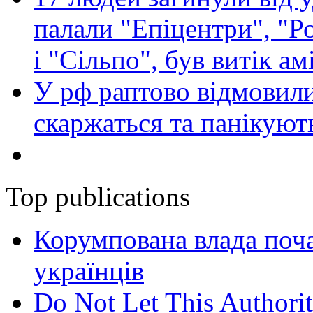
палали "Епіцентри", "Р
і "Сільпо", був витік ам
У рф раптово відмовили
скаржаться та панікуют
Top publications
Корумпована влада поча
українців
Do Not Let This Authorit