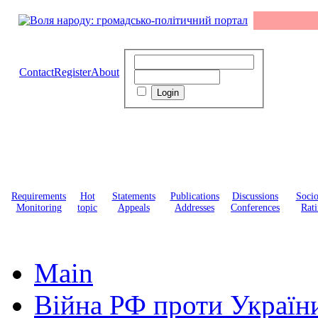
Contact
Register
About
Requirements
Hot
Statements
Publications
Discussions
Soci
Monitoring
topic
Appeals
Addresses
Conferences
Rati
Main
Війна РФ проти Україн