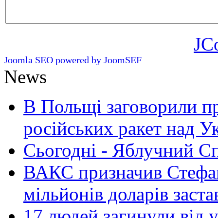
JC
Joomla SEO powered by JoomSEF
News
В Польщі заговорили п
російських ракет над У
Сьогодні - Яблучний Спа
ВАКС призначив Стефан
мільйонів доларів заста
17 людей загинули від у