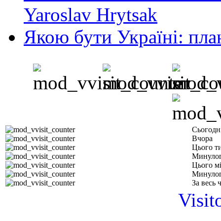
Yaroslav Hrytsak
Якою бути Україні: пла
Сьогодн
Вчора
Цього т
Минулог
Цього м
Минулог
За весь 
Visit