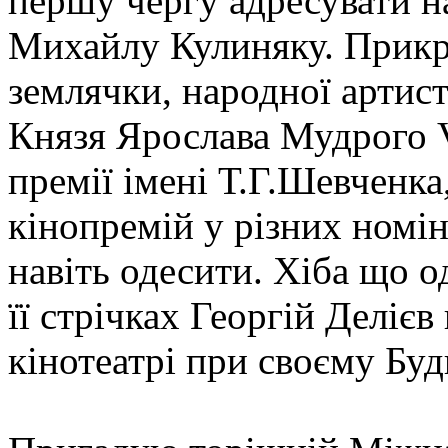
першу чергу адресувати н
Михайлу Кулиняку. Прикро
землячки, народної артист
Князя Ярослава Мудрого 
премії імені Т.Г.Шевченка
кінопремій у різних номін
навіть одесити. Хіба що о
її стрічках Георгій Делієв
кінотеатрі при своєму Буд