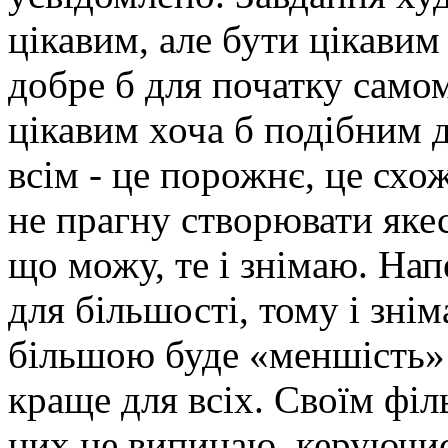
цікавим, але бути цікавим
добре б для початку самом
цікавим хоча б подібним 
всім - це порожнє, це схо
не прагну створювати якес
що можу, те і знімаю. Нап
для більшості, тому і зні
більшою буде «меншість»
краще для всіх. Своїм філ
них не випинаю, керуючис