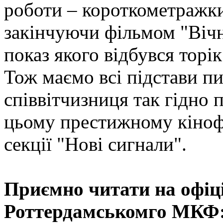
роботи – короткометражки 
закінчуючи фільмом "Віч
показ якого відбувся торі
Тож маємо всі підстави п
співвітчизниця так гідно 
цьому престижному кіноф
секції "Нові сигнали".
Приємно читати на офіц
Роттердамськомго МКФ