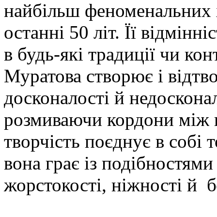
найбільш феноменальних 
останні 50 літ. Її відмінн
в будь-які традиції чи кон
Муратова створює і відтво
досконалості й недосконал
розмиваючи кордони між н
творчість поєднує в собі 
вона грає із подібностями
жорстокості, ніжності й б