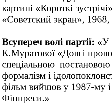
картині «Короткі зустрічі»
«Советский экран», 1968,
Всупереч волі партії:
«У 
К.Муратової «Довгі прово
спеціальною постановою 
формалізм і ідолопоклонс
фільм вийшов у 1987-му і
Фінпреси.»