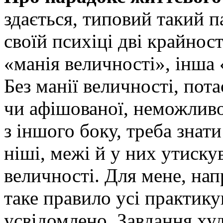
здається, типовий такий п
своїй психіці дві крайност
«манія величності», інша 
Без манії величності, пот
чи афішованої, неможливо
з іншого боку, треба знати
ніші, межі й у них утиску
величності. Для мене, нап
таке правило усі практику
усвідомлено. Завдання ху