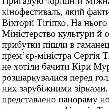
Пригадую торішній Міжн
кінофестиваль, який факт
Вікторії Тігіпко. На ньог
Міністерство культури й о
прибутки пішли в гаманец
прем’єр-міністра Сергія Т
не хотіли бачити Кіри Мур
розшаркувалися перед гол
них зарубіжними зірками.
представлено панораму но