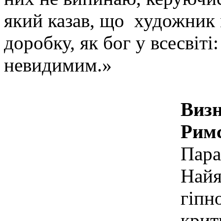
який казав, що художник 
доробку, як бог у всесвіт
невидимим.»
Визн
Римс
Пара
Найя
гіпн
крит