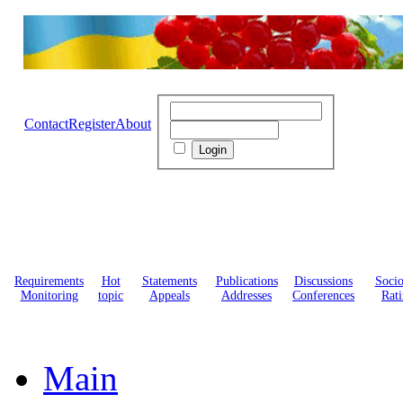
Contact
Register
About
Requirements
Hot
Statements
Publications
Discussions
Soci
Monitoring
topic
Appeals
Addresses
Conferences
Rati
Main