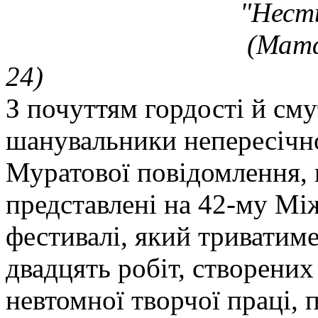
"Несть
(Матф.
24)
З почуттям гордості й сму
шанувальники непересічно
Муратової повідомлення, щ
представлені на 42-му М
фестивалі, який триватиме
двадцять робіт, створених
невтомної творчої праці,