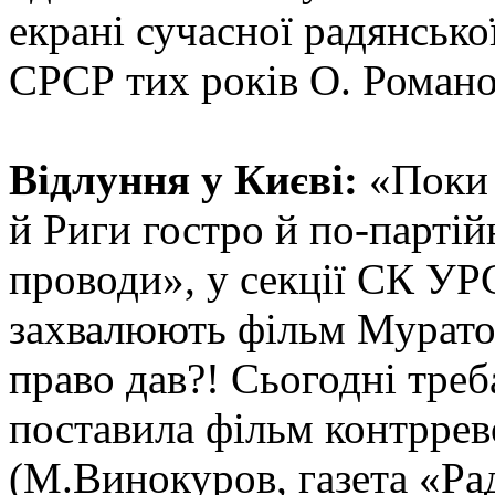
екрані сучасної радянсько
СРСР тих років О. Романо
Відлуння у Києві:
«Поки 
й Риги гостро й по-парті
проводи», у секції СК УР
захвалюють фільм Муратов
право дав?! Сьогодні треб
поставила фільм контррев
(М.Винокуров, газета «Рад