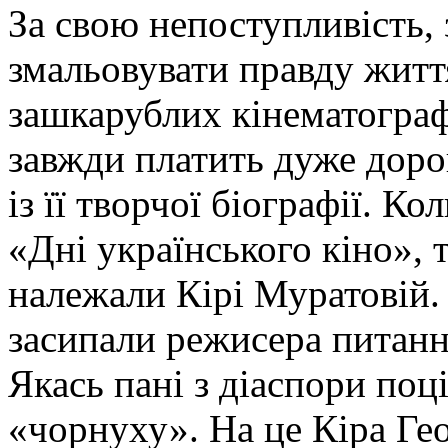
За свою непоступливість,
змальовувати правду життя
зашкарублих кінематограф
завжди платить дуже дорог
із її творчої біографії. 
«Дні українського кіно», 
належали Кірі Муратовій. 
засипали режисера питанн
Якась пані з діаспори поц
«чорнуху». На це Кіра Гео