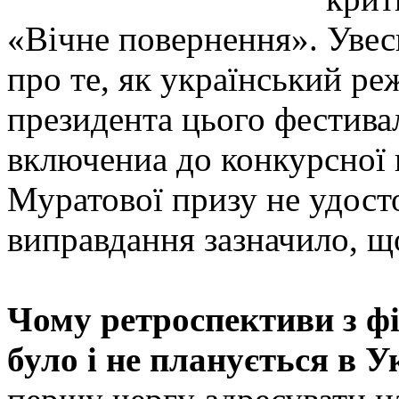
«Вічне повернення». Увес
про те, як український ре
президента цього фести
включениа до конкурсної 
Муратової призу не удосто
виправдання зазначило, що
Чому ретроспективи з ф
було і не планується в У