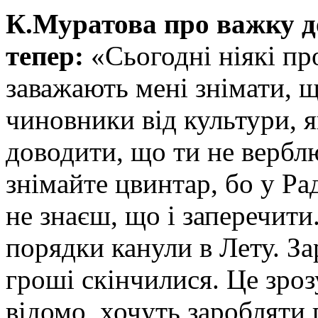
К.Муратова про важку д
тепер:
«Сьогодні ніякі пр
заважають мені знімати, щ
чиновники від культури, 
доводити, що ти не верблю
знімайте цвинтар, бо у Ра
не знаєш, що і заперечити
порядки канули в Лету. З
гроші скінчилися. Це зро
відомо, хочуть заробляти 