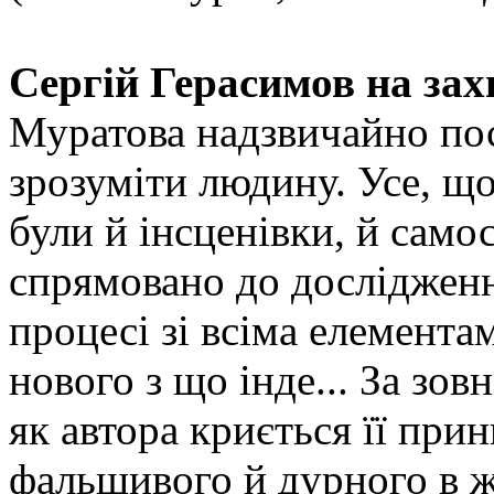
Сергій Герасимов на зах
Муратова надзвичайно пос
зрозуміти людину. Усе, що
були й інсценівки, й самос
спрямовано до дослідженн
процесі зі всіма елемент
нового з що інде... За зо
як автора криється її при
фальшивого й дурного в ж