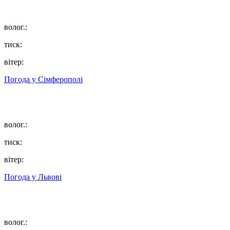
волог.:
тиск:
вітер:
Погода у
Сімферополі
волог.:
тиск:
вітер:
Погода у
Львові
волог.: