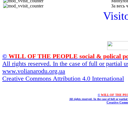
Минулог
За весь 
Visit
©
WILL OF THE PEOPLE social & polical po
All rights reserved. In the case of full or partial
www.volianarodu.org.ua
Creative Commons Attribution 4.0 International
©
WILL OF THE PEOPL
All rights reserved. In the case of full or parti
Creative Commo