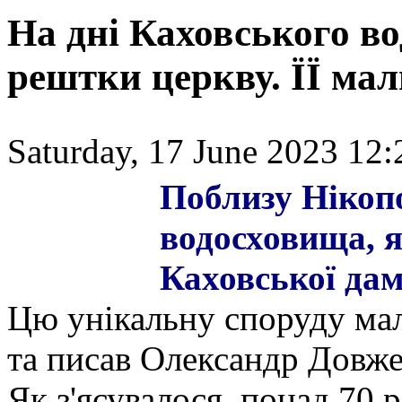
На дні Каховського в
рештки церкву. ЇЇ м
Saturday, 17 June 2023 12:
Поблизу Нікопо
водосховища, я
Каховської да
Цю унікальну споруду ма
та писав Олександр Довже
Як з'ясувалося, понад 70 