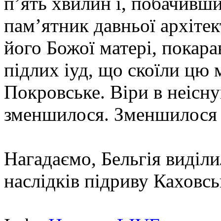
п’ять хвилин і, побачивш
пам’ятник давньої архіте
його Божої матері, покар
підлих іуд, що скоїли цю
Покровське. Віри в неісну
зменшилося. Зменшилося к
Нагадаємо, Бельгія виділил
наслідків підриву Каховсь