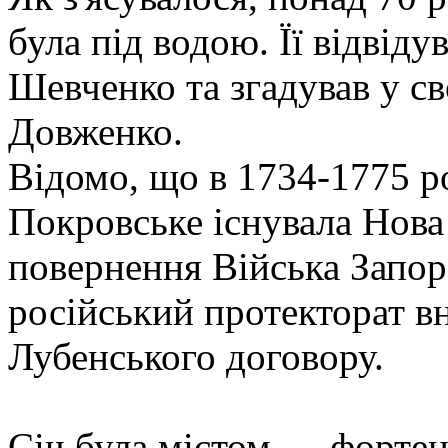
була під водою. Її відвіду
Шевченко та згадував у с
Довженко.
Відомо, що в 1734-1775 ро
Покровське існувала Нова 
повернення Війська Запор
російський протекторат в
Лубенського договору.
Січ була містом — фортеце