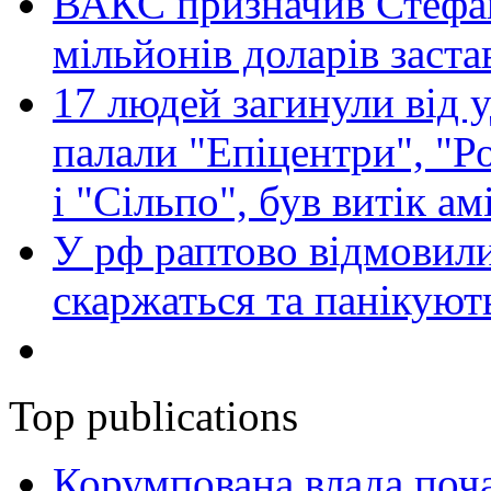
ВАКС призначив Стефан
мільйонів доларів заста
17 людей загинули від у
палали "Епіцентри", "Р
і "Сільпо", був витік ам
У рф раптово відмовили
скаржаться та панікуют
Top publications
Корумпована влада поча