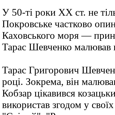
У 50-ті роки XX ст. не тіл
Покровське частково опи
Каховського моря — прина
Тарас Шевченко малював 
Тарас Григорович Шевченк
році. Зокрема, він малюв
Кобзар цікавився козацьк
використав згодом у своїх