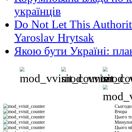
українців
Do Not Let This Authorit
Yaroslav Hrytsak
Якою бути Україні: пла
Сьогодн
Вчора
Цього т
Минулог
Цього м