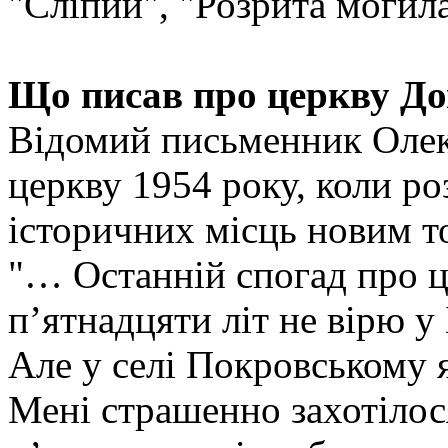
"Сліпий", "Розрита могила
Що писав про церкву Д
Відомий письменник Олек
церкву 1954 року, коли ро
історичних місць новим т
"… Останній спогад про це
п’ятнадцяти літ не вірю у 
Але у селі Покровському 
Мені страшенно захотілося