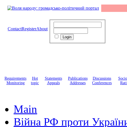
Contact
Register
About
Requirements
Hot
Statements
Publications
Discussions
Soci
Monitoring
topic
Appeals
Addresses
Conferences
Rati
Main
Війна РФ проти Україн