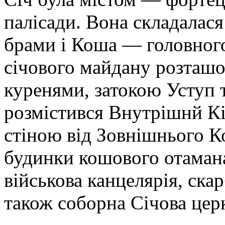
палісади. Вона складалася
брами і Коша — головного
січового майдану розташо
куренями, затокою Уступ 
розмістився Внутрішнй Кі
стіною від Зовнішнього К
будинки кошового отамана
військова канцелярія, ска
також соборна Січова цер