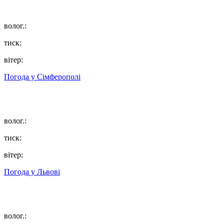
волог.:
тиск:
вітер:
Погода у
Сімферополі
волог.:
тиск:
вітер:
Погода у
Львові
волог.: