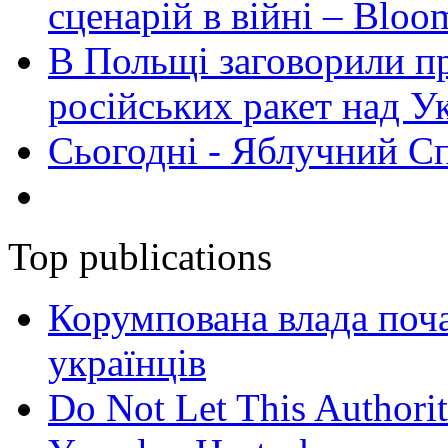
сценарій в війні – Bloo
В Польщі заговорили п
російських ракет над У
Сьогодні - Яблучний Спа
Top publications
Корумпована влада поча
українців
Do Not Let This Authorit