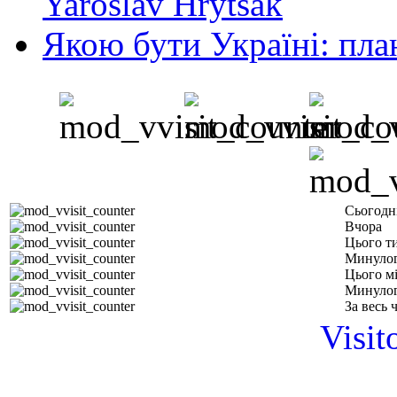
Yaroslav Hrytsak
Якою бути Україні: пла
Сьогодн
Вчора
Цього т
Минулог
Цього м
Минулог
За весь 
Visit